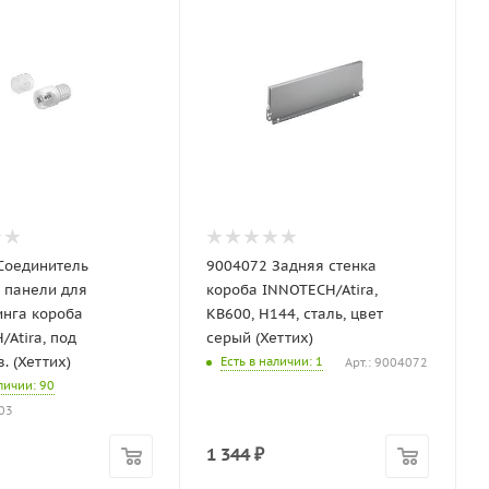
Соединитель
9004072 Задняя стенка
 панели для
короба INNOTECH/Atira,
инга короба
KB600, H144, сталь, цвет
Atira, под
серый (Хеттих)
. (Хеттих)
Есть в наличии
: 1
Арт.: 9004072
аличии
: 90
503
1 344
₽