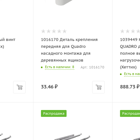
ый винт
1016170 Деталь крепления
1039449
х)
передняя для Quadro
QUADRO д
насадного монтажа для
полное в
деревянных ящиков
нагрузоч
(Хеттих)
Есть в наличии
: 8
Арт.: 1016170
Есть в н
33.46
₽
888.73
₽
Распродажа
Распрода