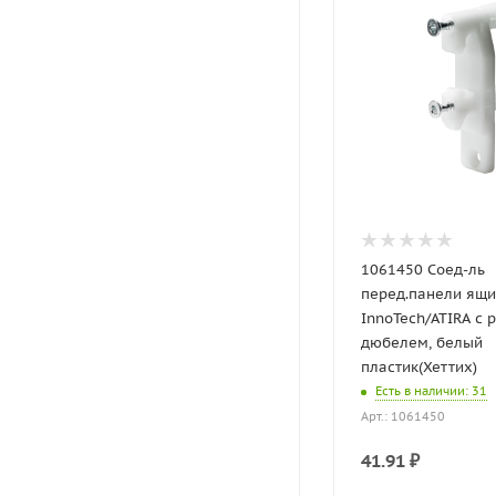
1061450 Соед-ль
перед.панели ящи
InnoTech/ATIRA с р
дюбелем, белый
пластик(Хеттих)
Есть в наличии
: 31
Арт.: 1061450
41.91
₽