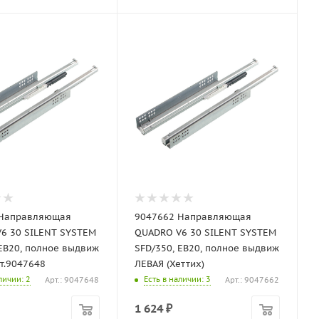
 Направляющая
9047662 Направляющая
6 30 SILENT SYSTEM
QUADRO V6 30 SILENT SYSTEM
 EB20, полное выдвиж
SFD/350, EB20, полное выдвиж
т.9047648
ЛЕВАЯ (Хеттих)
аличии
: 2
Есть в наличии
: 3
Арт.: 9047648
Арт.: 9047662
1 624
₽