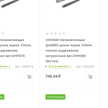
 Направляющая
1044080 Направляющая
лина ящика 350мм,
QUADRO длина ящика 350мм,
ыдвижение,
полное выдвижение,
ная Арт.1044078
нагрузочная Арт.1044080
(Хеттих)
аличии
: 1
Есть в наличии
: 1
Арт.: 1044078
Арт.: 1044080
745.54
₽
жа
Распродажа