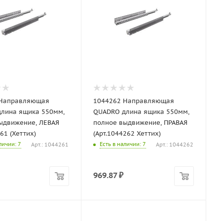
 Направляющая
1044262 Направляющая
лина ящика 550мм,
QUADRO длина ящика 550мм,
ыдвижение, ЛЕВАЯ
полное выдвижение, ПРАВАЯ
61 (Хеттих)
(Арт.1044262 Хеттих)
аличии
: 7
Есть в наличии
: 7
Арт.: 1044261
Арт.: 1044262
969.87
₽