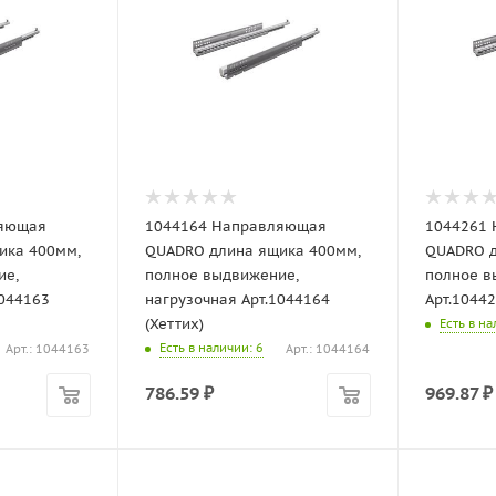
ляющая
1044164 Направляющая
1044261
ика 400мм,
QUADRO длина ящика 400мм,
QUADRO д
ие,
полное выдвижение,
полное в
1044163
нагрузочная Арт.1044164
Арт.10442
(Хеттих)
Есть в н
Есть в наличии
: 6
Арт.: 1044163
Арт.: 1044164
786.59
₽
969.87
₽