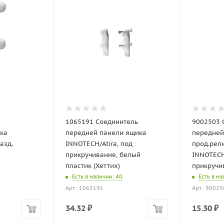
1065191 Соединитель
9002503 
ка
передней панели ящика
передней
азд.
INNOTECH/Atira, под
прод.рел
прикручивание, белый
INNOTECH/
пластик (Хеттих)
прикручив
Есть в наличии
: 40
Есть в н
Арт.: 1065191
Арт.: 9002
34.32
₽
15.30
₽