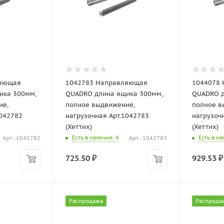
ляющая
1042783 Направляющая
1044078
ика 300мм,
QUADRO длина ящика 300мм,
QUADRO д
ие,
полное выдвижение,
полное в
1042782
нагрузочная Арт.1042783
нагрузоч
(Хеттих)
(Хеттих)
Есть в наличии
: 4
Есть в н
Арт.: 1042782
Арт.: 1042783
725.50
₽
929.53
₽
Распродажа
Распрода