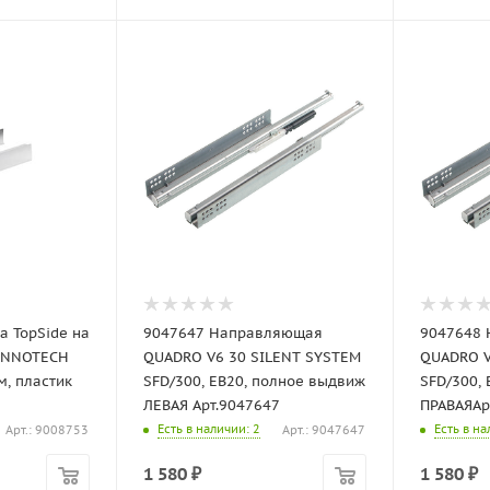
TopSide на
9047647 Направляющая
9047648
 INNOTECH
QUADRO V6 30 SILENT SYSTEM
QUADRO V
м, пластик
SFD/300, EB20, полное выдвиж
SFD/300,
ЛЕВАЯ Арт.9047647
ПРАВАЯАр
Есть в наличии
: 2
Есть в н
Арт.: 9008753
Арт.: 9047647
1 580
₽
1 580
₽