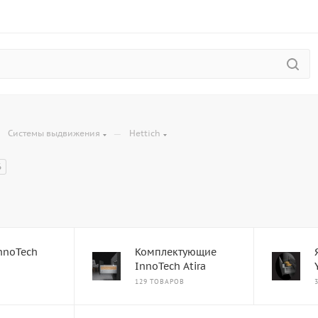
—
—
Системы выдвижения
Hettich
6
nnoTech
Комплектующие
InnoTech Atira
129 ТОВАРОВ