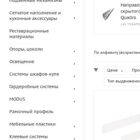
Подъемные механизмы
Направ
скрытог
Сетчатое наполнение и
Quadro
кухонные аксессуары
165 ТОВАР
Реставрационные
материалы
Опоры, цоколи
По алфавиту (возрастан
Освещение
Цена
Про
Системы шкафов-купе
Тип выдвижени
Гардеробные системы
MODUS
Рамочный профиль
Мебельные пластики
Клеевые системы