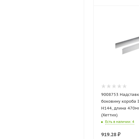
9008753 Надставка 
боковину короба
H144, длина 470м
(Хеттих)
Есть в наличии
: 4
919.28
₽