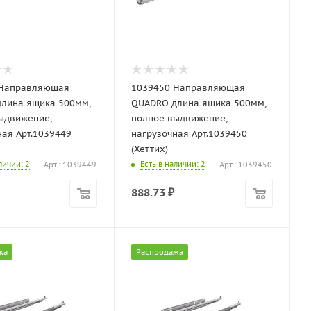
 Направляющая
1039450 Направляющая
лина ящика 500мм,
QUADRO длина ящика 500мм,
ыдвижение,
полное выдвижение,
ная Арт.1039449
нагрузочная Арт.1039450
(Хеттих)
аличии
: 2
Есть в наличии
: 2
Арт.: 1039449
Арт.: 1039450
888.73
₽
жа
Распродажа