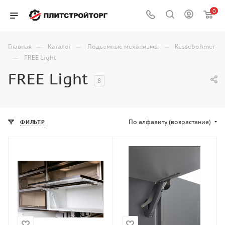
0
—
—
—
Главная
Каталог
Подъемные механизмы
Kessebohmer
—
FREE Light
FREE Light
8
По алфавиту (возрастание)
ФИЛЬТР