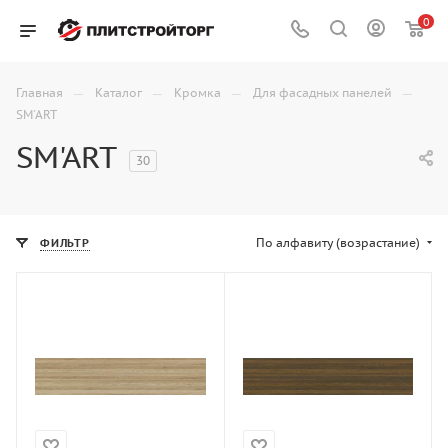
0
—
—
—
—
Главная
Каталог
Кромка
Для фасадных панелей
SM'ART
SM'ART
30
По алфавиту (возрастание)
ФИЛЬТР