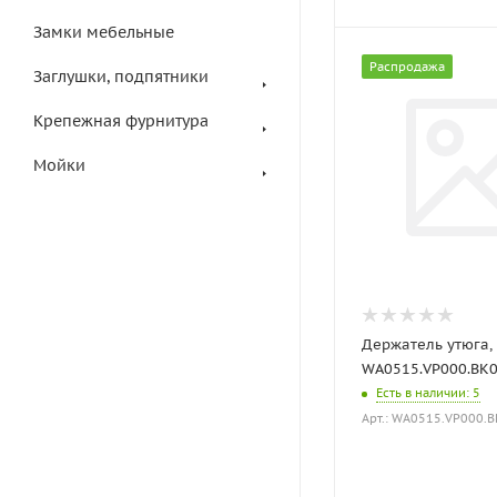
Замки мебельные
Распродажа
Заглушки, подпятники
Крепежная фурнитура
Мойки
Держатель утюга,
WA0515.VP000.BK0P
Есть в наличии
: 5
Арт.: WA0515.VP000.