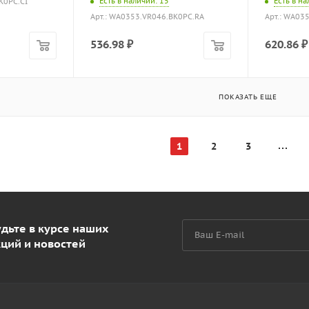
Есть в наличии
: 15
Есть в н
K0PC.CI
Арт.: WA0353.VR046.BK0PC.RA
Арт.: WA03
536.98
₽
620.86
₽
ПОКАЗАТЬ ЕЩЕ
1
2
3
дьте в курсе наших
кций и новостей