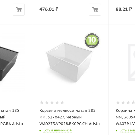
476.01
₽
88.21
₽
чатая 185
Корзина мелкосетчатая 285
Корзина 
ный
мм, 527х427, Чёрный
мм, 369х
C.RA Aristo
WA0273.VP028.BK0PC.CH Aristo
WA0391.V
Есть в наличии
: 4
Есть в н