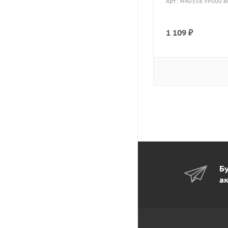
Арт.: WA0358.VP000.B
1 109
₽
Бу
а