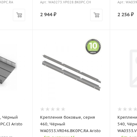
BK0PC.RA
Арт.: WA0273.VP028.BK0PC.CH
Арт.: WA03
2 944
₽
2 256
₽
, Чёрный
Крепления боковые, серия
Креплени
C.CI Aristo
460, Чёрный
540, Чёр
WA0353.VR046.BK0PC.RA Aristo
WA0353.VR