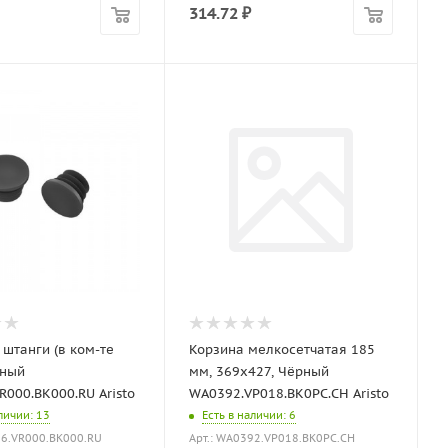
314.72
₽
 штанги (в ком-те
Корзина мелкосетчатая 185
рный
мм, 369х427, Чёрный
000.BK000.RU Aristo
WA0392.VP018.BK0PC.CH Aristo
аличии
: 13
Есть в наличии
: 6
26.VR000.BK000.RU
Арт.: WA0392.VP018.BK0PC.CH