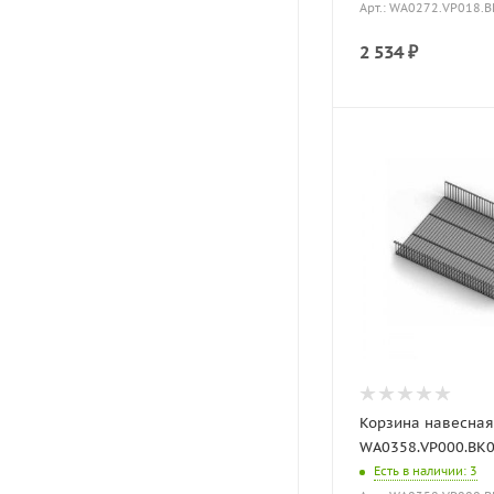
Арт.: WA0272.VP018.
2 534
₽
Корзина навесная
WA0358.VP000.BK0P
Есть в наличии
: 3