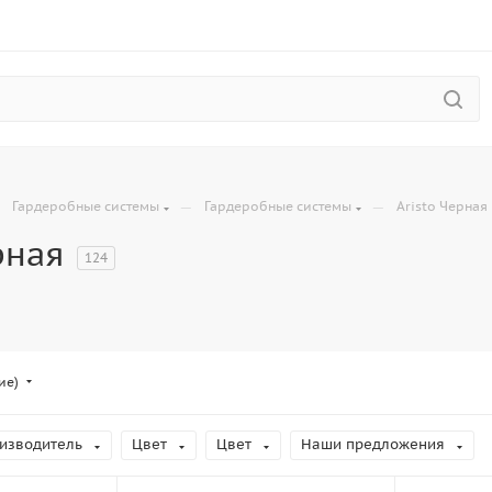
—
—
—
Гардеробные системы
Гардеробные системы
Aristo Черная
рная
124
ие)
изводитель
Цвет
Цвет
Наши предложения