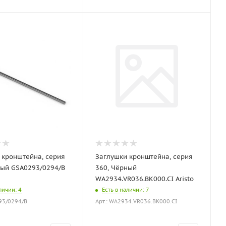
 кронштейна, серия
Заглушки кронштейна, серия
ный GSA0293/0294/B
360, Чёрный
WA2934.VR036.BK000.CI Aristo
аличии
: 4
Есть в наличии
: 7
293/0294/B
Арт.: WA2934.VR036.BK000.CI