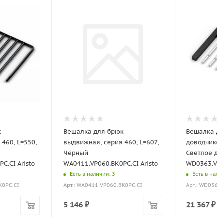
к
Вешалка для брюк
Вешалка 
460, L=550,
выдвижная, серия 460, L=607,
доводчико
Чёрный
Светлое 
C.CI Aristo
WA0411.VP060.BK0PC.CI Aristo
WD0363.V
Есть в наличии
: 3
Есть в н
K0PC.CI
Арт.: WA0411.VP060.BK0PC.CI
Арт.: WD03
5 146
₽
21 367
₽