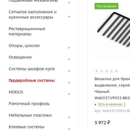
Подъемные механизмы
Распродажа
Сетчатое наполнение и
кухонные аксессуары
Реставрационные
материалы
Опоры, цоколи
Освещение
Системы шкафов-купе
Вешалка для брю
Гардеробные системы
выдвижная, серия 
Чёрный
MODUS
WA0337.VP055.BK0P
Рамочный профиль
Есть в наличии
: 2
Арт.: WA0337.VP055.B
Мебельные пластики
5 972
₽
Клеевые системы