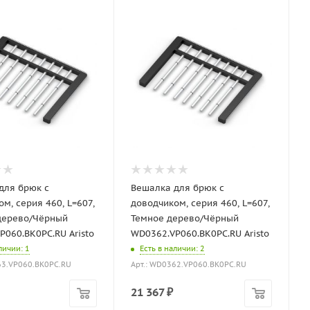
для брюк с
Вешалка для брюк с
м, серия 460, L=607,
доводчиком, серия 460, L=607,
дерево/Чёрный
Темное дерево/Чёрный
P060.BK0PC.RU Aristo
WD0362.VP060.BK0PC.RU Aristo
аличии
: 1
Есть в наличии
: 2
63.VP060.BK0PC.RU
Арт.: WD0362.VP060.BK0PC.RU
21 367
₽