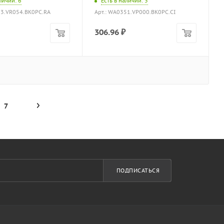
аличии
: 6
Есть в наличии
: 3
53.VR054.BK0PC.RA
Арт.: WA0351.VP000.BK0PC.CI
306.96
₽
7
ПОДПИСАТЬСЯ