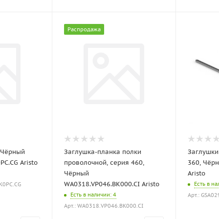
Распродажа
 Чёрный
Заглушка-планка полки
Заглушки
C.CG Aristo
проволочной, серия 460,
360, Чёр
Чёрный
Aristo
WA0318.VP046.BK000.CI Aristo
Есть в н
BK0PC.CG
Есть в наличии
: 4
Арт.: GSA0
Арт.: WA0318.VP046.BK000.CI