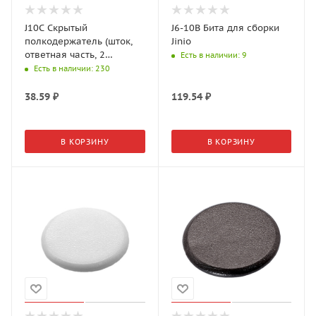
J10C Скрытый
J6-10B Бита для сборки
полкодержатель (шток,
Jinio
ответная часть, 2
Есть в наличии
: 9
самореза) Jinio
Есть в наличии
: 230
38.59
₽
119.54
₽
В КОРЗИНУ
В КОРЗИНУ