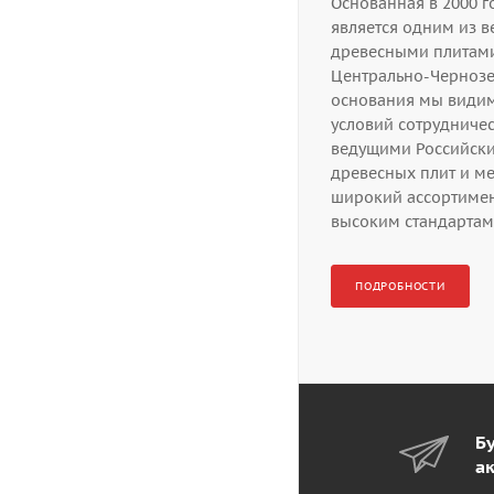
Основанная в 2000 
является одним из в
древесными плитам
Центрально-Чернозе
основания мы видим
условий сотрудничес
ведущими Российск
древесных плит и м
широкий ассортиме
высоким стандартам 
ПОДРОБНОСТИ
Бу
а