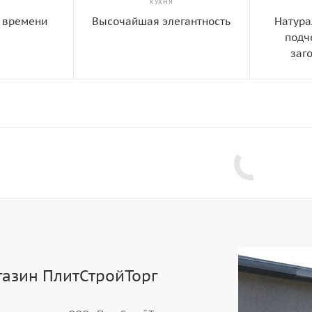
КУХНЯ
 времени
Высочайшая элегантность
Натура
подч
заг
газин ПлитСтройТорг