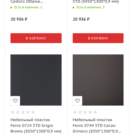
Castoro Ottawa
STD (3050*1300*0,9 мм)
(3050*1300*0,7 мм)
Есть в наличии
: 1
Есть в наличии
: 3
20 936
₽
20 936
₽
В КОРЗИНУ
В КОРЗИНУ
Мебельный пластик
Мебельный пластик
Fenix 0724 STD Grigio
Fenix 0749 STD Cacao
Bromo (3050*1300*0,9 мм)
Orinoco (3050*1300*0,9