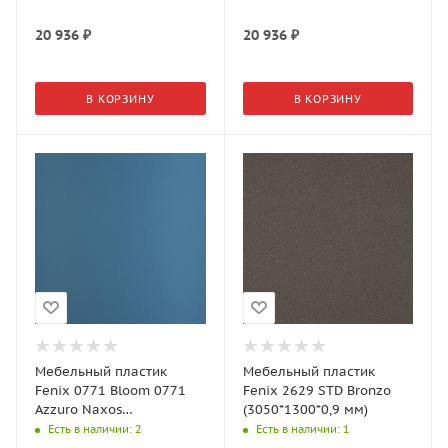
20 936
₽
20 936
₽
В КОРЗИНУ
В КОРЗИНУ
Мебельный пластик
Мебельный пластик
Fenix 0771 Bloom 0771
Fenix 2629 STD Bronzo
Azzuro Naxos
(3050*1300*0,9 мм)
(3050*1300*0,7 мм)
Есть в наличии
: 2
Есть в наличии
: 1