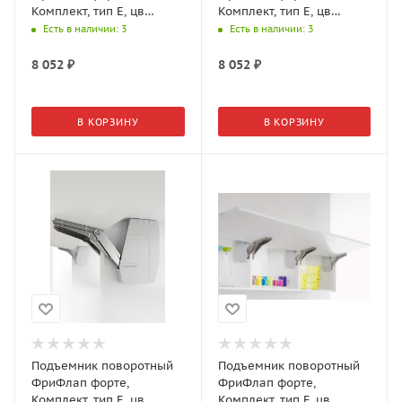
Комплект, тип E, цв
Комплект, тип E, цв
антрацит, вес фасада 3,5-
белый, вес фасада 3,5-
Есть в наличии
: 3
Есть в наличии
: 3
14,4 кг 2716657500
14,4 кг 2716659966
8 052
₽
8 052
₽
В КОРЗИНУ
В КОРЗИНУ
Подъемник поворотный
Подъемник поворотный
ФриФлап форте,
ФриФлап форте,
Комплект, тип E, цв
Комплект, тип F, цв