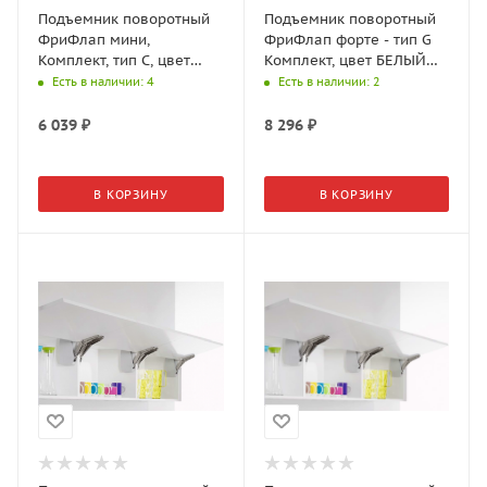
Подъемник поворотный
Подъемник поворотный
ФриФлап мини,
ФриФлап форте - тип G
Комплект, тип C, цвет
Комплект, цвет БЕЛЫЙ
серый, вес фасада 2,8-
(2716679966)
Есть в наличии
: 4
Есть в наличии
: 2
15,3 кг 2716637035
6 039
₽
8 296
₽
В КОРЗИНУ
В КОРЗИНУ