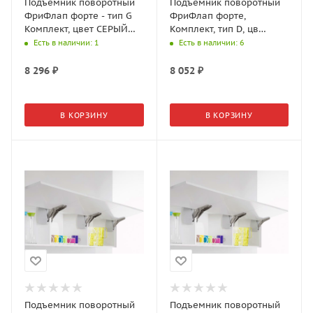
Подъемник поворотный
Подъемник поворотный
ФриФлап форте - тип G
ФриФлап форте,
Комплект, цвет СЕРЫЙ
Комплект, тип D, цв
6,9-27,3 кг(2716677035)
антрацит, вес фасада 2,7-
Есть в наличии
: 1
Есть в наличии
: 6
11,1 кг 2716647500
8 296
₽
8 052
₽
В КОРЗИНУ
В КОРЗИНУ
Подъемник поворотный
Подъемник поворотный