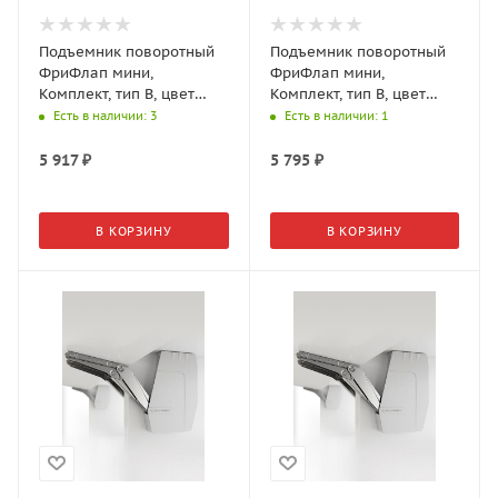
Подъемник поворотный
Подъемник поворотный
ФриФлап мини,
ФриФлап мини,
Комплект, тип B, цвет
Комплект, тип B, цвет
белый, вес фасада 1,5-
серый, вес фасада 1,5-
Есть в наличии
: 3
Есть в наличии
: 1
8,2 кг 2716629966
8,2 кг 2716627035
5 917
₽
5 795
₽
В КОРЗИНУ
В КОРЗИНУ