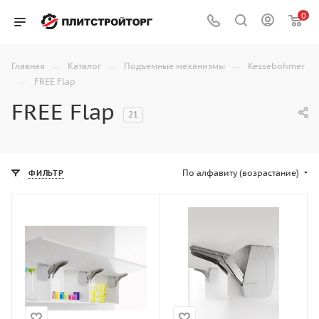
0
—
—
—
Главная
Каталог
Подъемные механизмы
Kessebohmer
—
FREE Flap
FREE Flap
21
По алфавиту (возрастание)
ФИЛЬТР