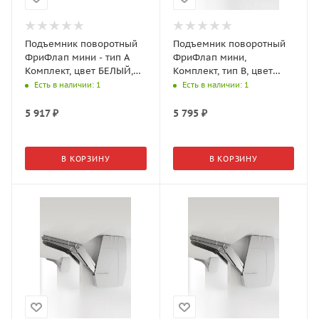
Подъемник поворотный
Подъемник поворотный
ФриФлап мини - тип А
ФриФлап мини,
Комплект, цвет БЕЛЫЙ,
Комплект, тип B, цвет
вес фасада 0,6-4,6 кг
антрацит, вес фасада 1,5-
Есть в наличии
: 1
Есть в наличии
: 1
(2716619966)
8,2 кг 2716627500
5 917
₽
5 795
₽
В КОРЗИНУ
В КОРЗИНУ