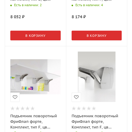
серый, вес фасада 3,5-
антрацит, вес фасада 5,4-
Есть в наличии
: 2
Есть в наличии
: 4
14,4 кг 2716657035
21,6 кг 2716667500
8 052
₽
8 174
₽
В КОРЗИНУ
В КОРЗИНУ
Подъемник поворотный
Подъемник поворотный
ФриФлап форте,
ФриФлап форте,
Комплект, тип F, цв
Комплект, тип F, цв