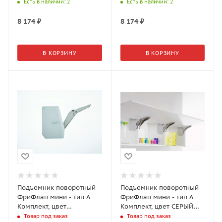
белый, вес фасада 5,4-
серый, вес фасада 5,4-
Есть в наличии
: 2
Есть в наличии
: 2
21,6 кг 2716669966
21,6 кг 2716667035
8 174
₽
8 174
₽
В КОРЗИНУ
В КОРЗИНУ
Подъемник поворотный
Подъемник поворотный
ФриФлап мини - тип А
ФриФлап мини - тип А
Комплект, цвет
Комплект, цвет СЕРЫЙ
АНТРАЦИТ, 0,6-4,6
0,6-4,6 кг(2716617035)
Товар под заказ
Товар под заказ