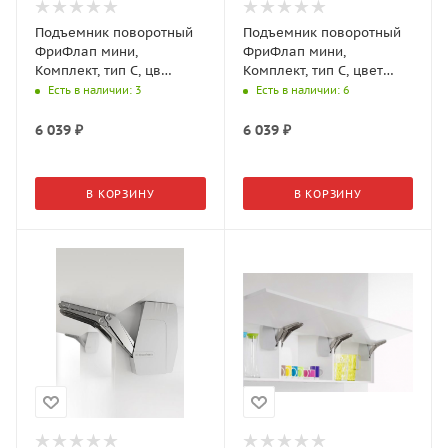
Подъемник поворотный
Подъемник поворотный
ФриФлап мини,
ФриФлап мини,
Комплект, тип C, цв
Комплект, тип C, цвет
антрацит, вес фасада 2,8-
белый, вес фасада 2,8-
Есть в наличии
: 3
Есть в наличии
: 6
15,3 кг 2716637500
15,3 кг2716639966
6 039
₽
6 039
₽
В КОРЗИНУ
В КОРЗИНУ