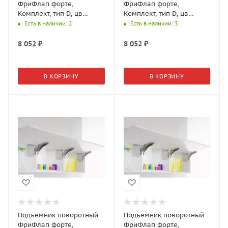
ФриФлап форте,
ФриФлап форте,
Комплект, тип D, цв
Комплект, тип D, цв
белый, вес фасада 2,7-
серый, вес фасада 2,7-
Есть в наличии
: 2
Есть в наличии
: 3
11,1 кг 2716649966
11,1 кг 2716647035
8 052
₽
8 052
₽
В КОРЗИНУ
В КОРЗИНУ
Подъемник поворотный
Подъемник поворотный
ФриФлап форте,
ФриФлап форте,