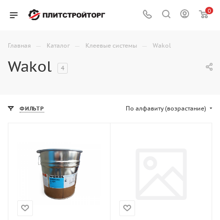
0
—
—
—
Главная
Каталог
Клеевые системы
Wakol
Wakol
4
По алфавиту (возрастание)
ФИЛЬТР