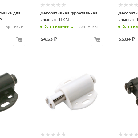
лушка для
Декоративная фронтальная
Декорати
P
крышка H16BL
крышка H
Есть в наличии
: 1
Есть в н
Арт.: H8CP
Арт.: H16BL
54.53
₽
53.04
₽