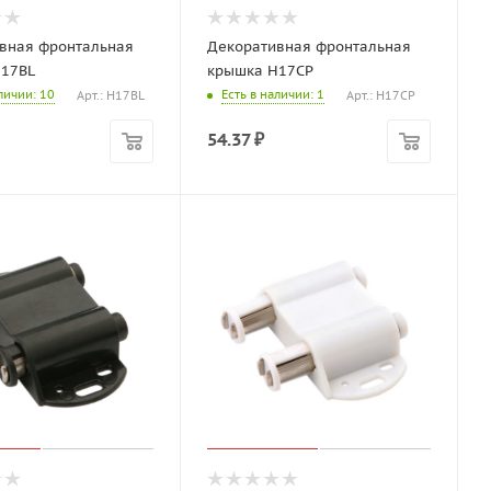
вная фронтальная
Декоративная фронтальная
17BL
крышка H17CP
аличии
: 10
Есть в наличии
: 1
Арт.: H17BL
Арт.: H17CP
54.37
₽