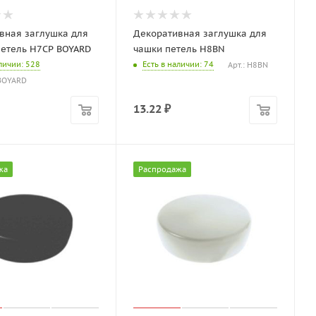
вная заглушка для
Декоративная заглушка для
петель H7CP BOYARD
чашки петель H8BN
аличии
: 528
Есть в наличии
: 74
Арт.: H8BN
 BOYARD
13.22
₽
жа
Распродажа