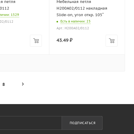
я петля
Мебельная петля
0112
H200A02/0112 накладная
Slide-on, угол откр. 105˚
аличии
: 1529
Есть в наличии
: 23
C02/0112
Арт.: H200A02/0112
43.49
₽
8
ПОДПИСАТЬСЯ