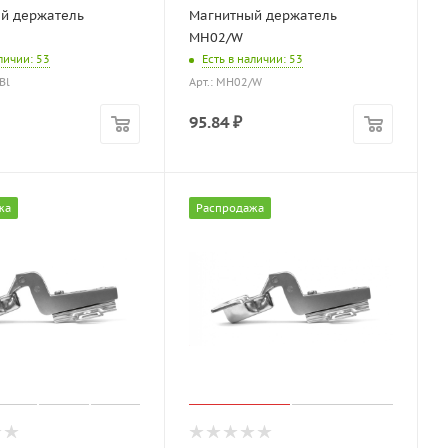
й держатель
Магнитный держатель
MH02/W
аличии
: 53
Есть в наличии
: 53
Bl
Арт.: MH02/W
95.84
₽
жа
Распродажа