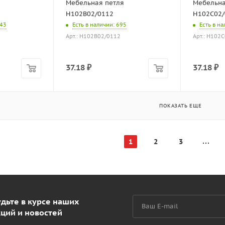
Мебельная петля
Мебельна
H102B02/0112
H102C02/
443
Есть в наличии
: 695
Есть в н
Арт.: H102B02/0112
Арт.: H102
37.18
₽
37.18
₽
ПОКАЗАТЬ ЕЩЕ
1
2
3
дьте в курсе наших
кций и новостей