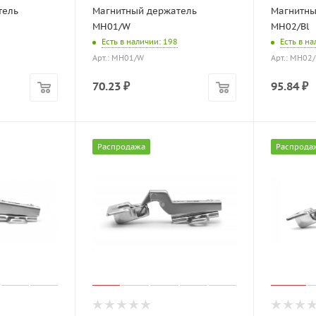
тель
Магнитный держатель
Магнитны
MH01/W
MH02/Bl
Есть в наличии
: 198
Есть в н
Арт.: MH01/W
Арт.: MH02/
70.23
₽
95.84
₽
Распродажа
Распрода