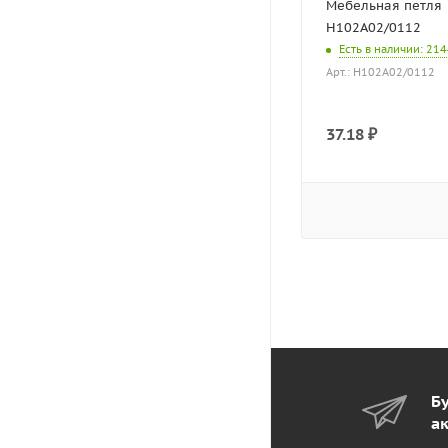
Мебельная петля
H102A02/0112
Есть в наличии
: 21
Арт.: H102A02/0112
37.18
₽
Бу
а