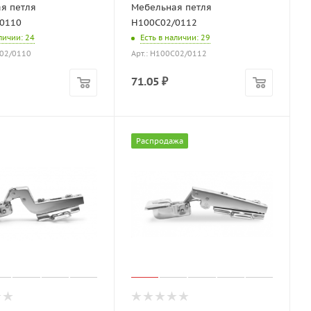
я петля
Мебельная петля
0110
H100C02/0112
аличии
: 24
Есть в наличии
: 29
C02/0110
Арт.: H100C02/0112
71.05
₽
Распродажа