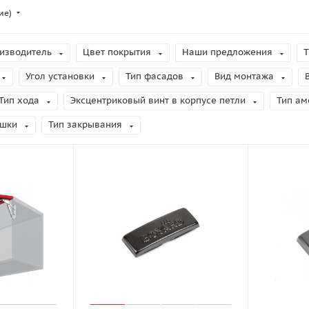
ие)
изводитель
Цвет покрытия
Наши предложения
Т
Угол установки
Тип фасадов
Вид монтажа
Тип хода
Эксцентриковый винт в корпусе петли
Тип ам
ашки
Тип закрывания