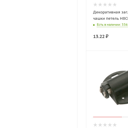
Декоративная заг
чашки петель H8C
Есть в наличии
: 336
13.22
₽