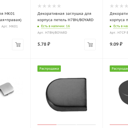
ля MK01
Декоративная заглушка для
Декорати
евая+правая)
корпуса петель H7BN/BOYARD
корпуса 
Есть в наличии
: 16
Есть в н
Арт.: MK01
Арт.: H7BN/BOYARD
Арт.: H7CP
5.78
₽
9.09
₽
Распродажа
Распрода