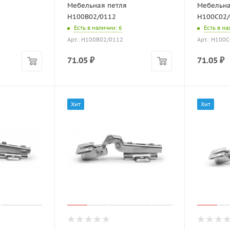
Мебельная петля
Мебельна
H100B02/0112
H100C02/
Есть в наличии
: 6
Есть в н
Арт.: H100B02/0112
Арт.: H100
71.05
₽
71.05
₽
Хит
Хит