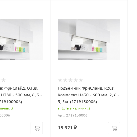
к ФриСлайд, Q3us,
Подъемник ФриСлайд, R2us,
H380 - 500 мм, 6, 3 -
Комплект H430 - 600 мм, 2, 6 -
2719100006)
5, 5кг (2719130006)
аличии
: 3
Есть в наличии
: 2
100006
Арт.: 2719130006
15 921
₽