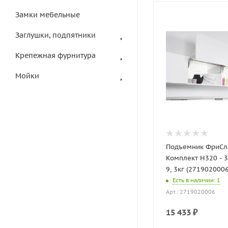
Замки мебельные
Заглушки, подпятники
Крепежная фурнитура
Мойки
Подъемник ФриСла
Комплект H320 - 36
9, 3кг (2719020006
Есть в наличии
: 1
Арт.: 2719020006
15 433
₽