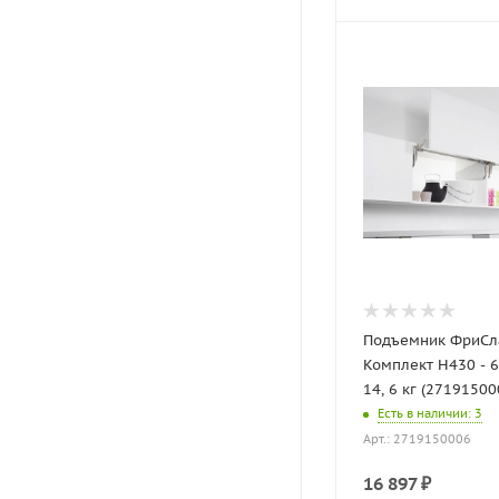
Подъемник ФриСла
Комплект H430 - 60
14, 6 кг (27191500
Есть в наличии
: 3
Арт.: 2719150006
16 897
₽