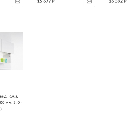
15 677
₽
16 592
₽
йд, R3us,
0 мм, 5, 0 -
)