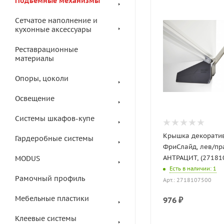
Подъемные механизмы
Сетчатое наполнение и
кухонные аксессуары
Реставрационные
материалы
Опоры, цоколи
Освещение
Системы шкафов-купе
Крышка декорати
Гардеробные системы
ФриСлайд, лев/пра
АНТРАЦИТ, (27181
MODUS
Есть в наличии
: 1
Рамочный профиль
Арт.: 2718107500
Мебельные пластики
976
₽
Клеевые системы