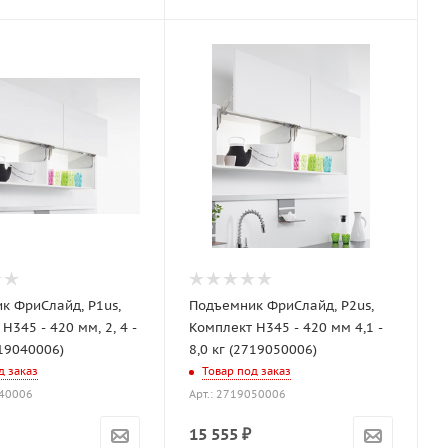
к ФриСлайд, P1us,
Подъемник ФриСлайд, P2us,
H345 - 420 мм, 2, 4 -
Комплект H345 - 420 мм 4,1 -
719040006)
8,0 кг (2719050006)
д заказ
Товар под заказ
040006
Арт.: 2719050006
15 555
₽