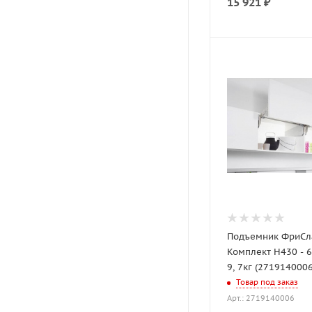
15 921
₽
Подъемник ФриСла
Комплект H430 - 60
9, 7кг (2719140006
Товар под заказ
Арт.: 2719140006