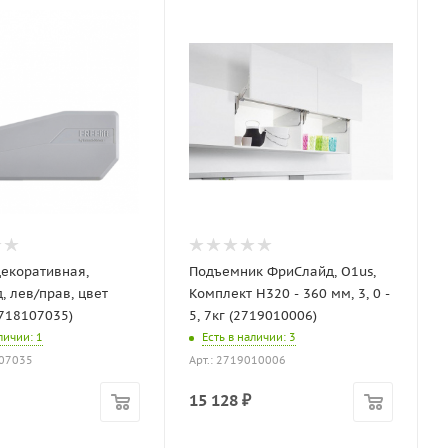
екоративная,
Подъемник ФриСлайд, O1us,
, лев/прав, цвет
Комплект H320 - 360 мм, 3, 0 -
718107035)
5, 7кг (2719010006)
аличии
: 1
Есть в наличии
: 3
107035
Арт.: 2719010006
15 128
₽