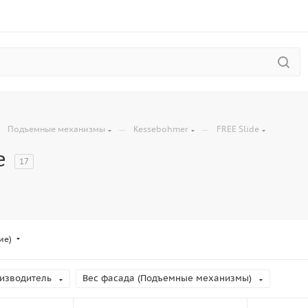
—
—
—
Подъемные механизмы
Kessebohmer
FREE Slide
e
17
ие)
изводитель
Вес фасада (Подъемные механизмы)