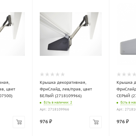
вная,
Крышка декоративная,
Крышка д
в, цвет
ФриСлайд, лев/прав, цвет
ФриСлайд
07500)
БЕЛЫЙ (2718109966)
СЕРЫЙ (2
Есть в наличии
: 2
Есть в н
Арт.: 2718109966
Арт.: 2718
976
₽
976
₽