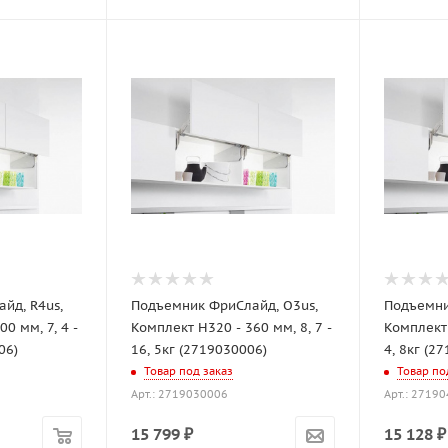
йд, R4us,
Подъемник ФриСлайд, O3us,
Подъемни
0 мм, 7, 4 -
Комплект H320 - 360 мм, 8, 7 -
Комплект 
06)
16, 5кг (2719030006)
4, 8кг (2
Товар под заказ
Товар по
Арт.: 2719030006
Арт.: 2719
15 799
₽
15 128
₽