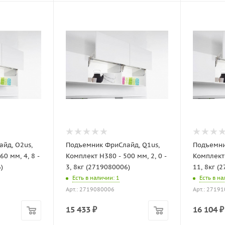
йд, O2us,
Подъемник ФриСлайд, Q1us,
Подъемни
0 мм, 4, 8 -
Комплект H380 - 500 мм, 2, 0 -
Комплект 
)
3, 8кг (2719080006)
11, 8кг (
Есть в наличии
: 1
Есть в н
Арт.: 2719080006
Арт.: 2719
15 433
₽
16 104
₽