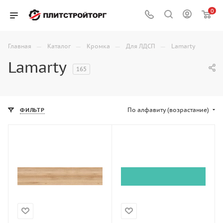
0
—
—
—
—
Главная
Каталог
Кромка
Для ЛДСП
Lamarty
Lamarty
165
По алфавиту (возрастание)
ФИЛЬТР