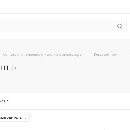
—
—
—
Сетчатое наполнение и кухонные аксессуары
Kessebohmer
шн
4
ие)
изводитель