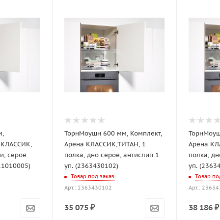
м,
ТорнМоушн 600 мм, Комплект,
ТорнМоуш
 КЛАССИК,
Арена КЛАССИК,ТИТАН, 1
Арена КЛ
и, серое
полка, дно серое, антислип 1
полка, дн
11010005)
уп. (2363430102)
уп. (2363
Товар под заказ
Товар по
Арт.: 2363430102
Арт.: 2363
35 075
₽
38 186
₽