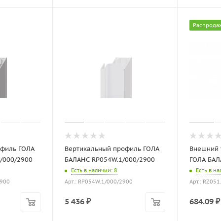
Распрода
офиль ГОЛА
Вертикальный профиль ГОЛА
Внешний 
/000/2900
БАЛАНС RP054W.1/000/2900
ГОЛА БАЛ
Есть в наличии
: 8
Есть в н
2900
Арт.: RP054W.1/000/2900
Арт.: RZ051
5 436
₽
684.09
₽