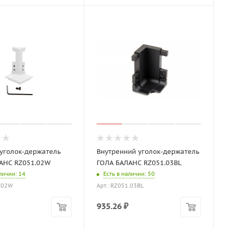
уголок-держатель
Внутренний уголок-держатель
АНС RZ051.02W
ГОЛА БАЛАНС RZ051.03BL
аличии
: 14
Есть в наличии
: 50
1.02W
Арт.: RZ051.03BL
935.26
₽