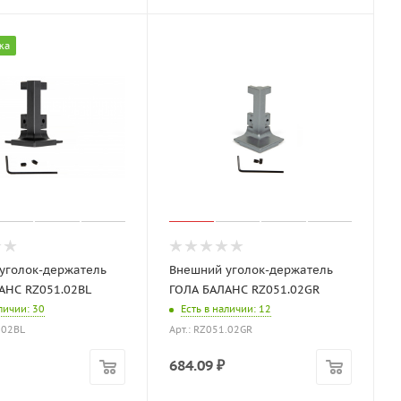
жа
уголок-держатель
Внешний уголок-держатель
АНС RZ051.02BL
ГОЛА БАЛАНС RZ051.02GR
аличии
: 30
Есть в наличии
: 12
.02BL
Арт.: RZ051.02GR
684.09
₽