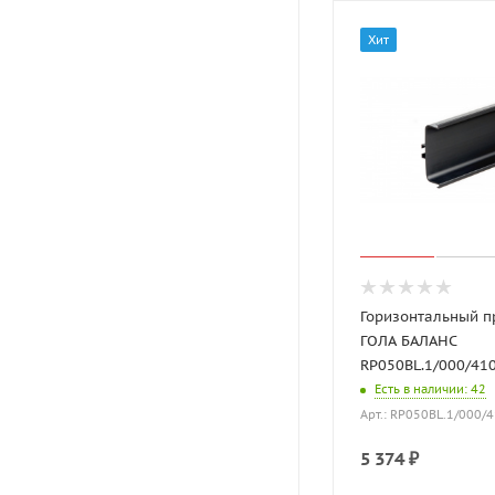
Хит
Горизонтальный 
ГОЛА БАЛАНС
RP050BL.1/000/41
Есть в наличии
: 42
Арт.: RP050BL.1/000/
5 374
₽