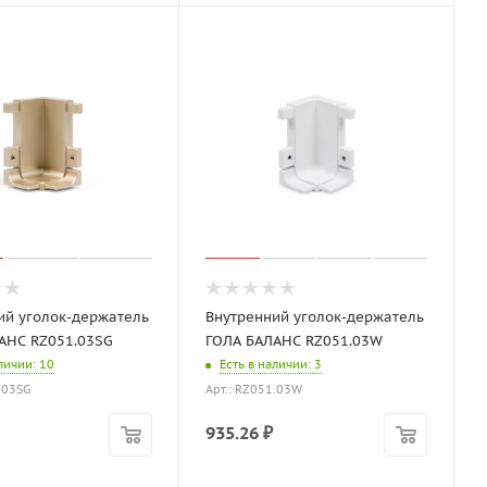
ий уголок-держатель
Внутренний уголок-держатель
АНС RZ051.03SG
ГОЛА БАЛАНС RZ051.03W
аличии
: 10
Есть в наличии
: 3
.03SG
Арт.: RZ051.03W
935.26
₽