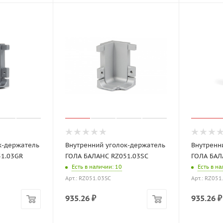
к-держатель
Внутренний уголок-держатель
Внутренн
51.03GR
ГОЛА БАЛАНС RZ051.03SC
ГОЛА БАЛ
Есть в наличии
: 10
Есть в н
Арт.: RZ051.03SC
Арт.: RZ051
935.26
₽
935.26
₽