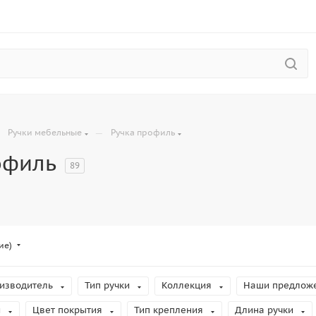
—
—
Ручки мебельные
Ручка профиль
офиль
89
ие)
изводитель
Тип ручки
Коллекция
Наши предлож
и
Цвет покрытия
Тип крепления
Длина ручки