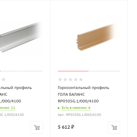
альный профиль
Горизонтальный профиль
АНС
ГОЛА БАЛАНС
1/000/4100
RP050SG.1/000/4100
аличии
: 11
Есть в наличии
: 6
0SC.1/000/4100
Арт.: RP050SG.1/000/4100
5 612
₽