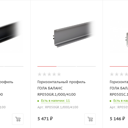
профиль
Горизонтальный профиль
Горизонт
ГОЛА БАЛАНС
ГОЛА БАЛ
00
RP050GR.1/000/4100
RP050SC.
Есть в наличии
: 11
Есть в н
4100
Арт.: RP050GR.1/000/4100
Арт.: RP05
5 471
₽
5 146
₽