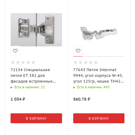
72134 Специальная
77643 Петля Intermat
петля ЕТ 582 для
9944, угол корпуса W-45,
фасадов встроенных
угол 125гр, чашка TH42
холодильников
D35, накладная, B10
Есть в наличии
: 22
Есть в наличии
: 493
1 034
₽
860.78
₽
В КОРЗИНУ
В КОРЗИНУ