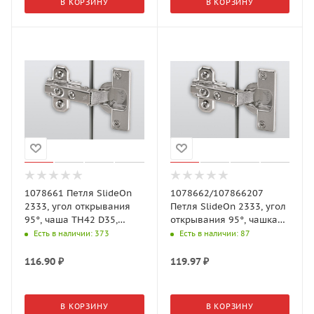
В КОРЗИНУ
В КОРЗИНУ
1078661 Петля SlideOn
1078662/107866207
2333, угол открывания
Петля SlideOn 2333, угол
95°, чаша TH42 D35,
открывания 95°, чашка
средняя стенка, B5 (для
TH42 D35, вкладная, B1,5
Есть в наличии
: 373
Есть в наличии
: 87
смеж. двер.)
116.90
₽
119.97
₽
В КОРЗИНУ
В КОРЗИНУ