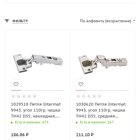
По алфавиту (возрастание)
ФИЛЬТР
1029518 Петля Intermat
1030620 Петля Intermat
9943, угол 110гр, чашка
9943, угол 110гр, чашка
TH42 D35, накладная,
TH42 D35, средняя
B12,5 (для накл. дверей)
стенка, B3 (для
Есть в наличии
: 675
Есть в наличии
: 167
полунаклад.)
186.86
₽
211.10
₽