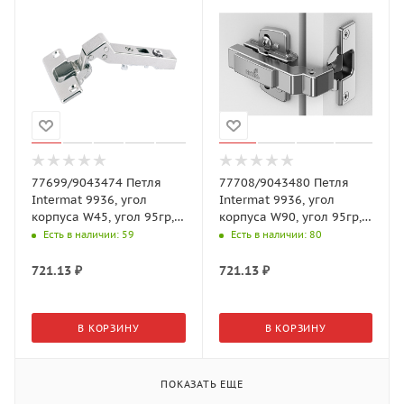
77699/9043474 Петля
77708/9043480 Петля
Intermat 9936, угол
Intermat 9936, угол
корпуса W45, угол 95гр,
корпуса W90, угол 95гр,
чашка TH42 D35,
чашка TH42 D35,
Есть в наличии
: 59
Есть в наличии
: 80
накладная, B
вкладная, B5
721.13
₽
721.13
₽
В КОРЗИНУ
В КОРЗИНУ
ПОКАЗАТЬ ЕЩЕ