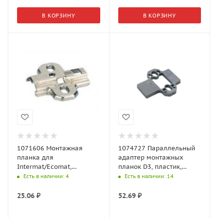
В КОРЗИНУ
В КОРЗИНУ
1071606 Монтажная
1074727 Параллельный
планка для
адаптер монтажных
Intermat/Ecomat,
планок D3, пластик,
дистанция 1,5 мм без
серый
Есть в наличии
: 4
Есть в наличии
: 14
винтов
25.06
₽
52.69
₽