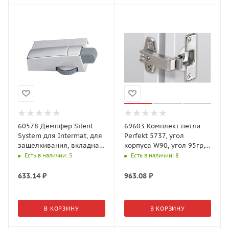
60578 Демпфер Silent
69603 Комплект петли
System для Intermat, для
Perfekt 5737, угол
защелкивания, вкладная,
корпуса W90, угол 95гр,
цинковое литье
чашка TH42 D35
Есть в наличии
: 5
Есть в наличии
: 8
633.14
₽
963.08
₽
В КОРЗИНУ
В КОРЗИНУ