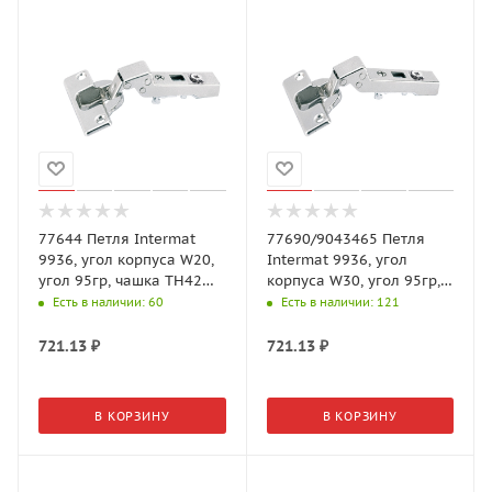
77644 Петля Intermat
77690/9043465 Петля
9936, угол корпуса W20,
Intermat 9936, угол
угол 95гр, чашка TH42
корпуса W30, угол 95гр,
D35, накладная, B7
чашка TH42 D35,
Есть в наличии
: 60
Есть в наличии
: 121
накладная, B7
721.13
₽
721.13
₽
В КОРЗИНУ
В КОРЗИНУ