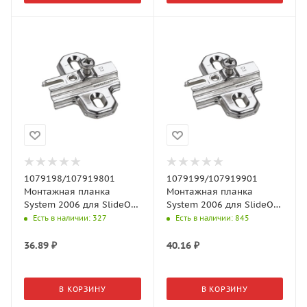
1079198/107919801
1079199/107919901
Монтажная планка
Монтажная планка
System 2006 для SlideOn,
System 2006 для SlideOn,
L37, D1,5 под
L37, D3, под
Есть в наличии
: 327
Есть в наличии
: 845
прикручивание (без
прикручивание
винтов)
36.89
₽
40.16
₽
В КОРЗИНУ
В КОРЗИНУ