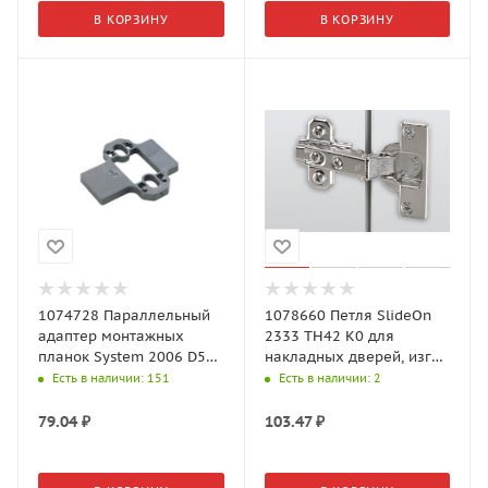
В КОРЗИНУ
В КОРЗИНУ
1074728 Параллельный
1078660 Петля SlideOn
адаптер монтажных
2333 ТН42 К0 для
планок System 2006 D5
накладных дверей, изгиб
пластик, серый
0 открывание 95°
Есть в наличии
: 151
Есть в наличии
: 2
79.04
₽
103.47
₽