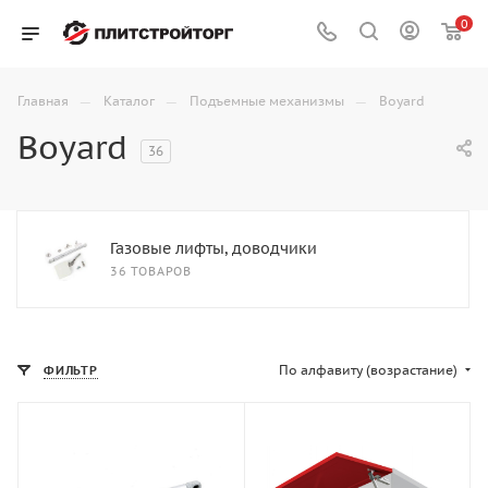
0
—
—
—
Главная
Каталог
Подъемные механизмы
Boyard
Boyard
36
Газовые лифты, доводчики
36 ТОВАРОВ
По алфавиту (возрастание)
ФИЛЬТР