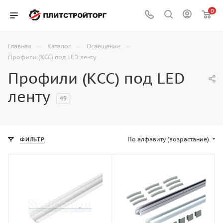
0
—
—
—
Главная
Каталог
Освещение
Профили (КСС) под LED ленту
Профили (КСС) под LED
ленту
49
По алфавиту (возрастание)
ФИЛЬТР