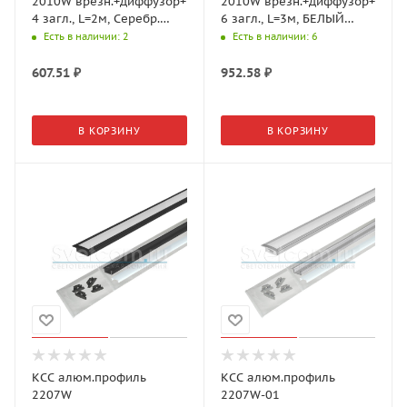
2010W врезн.+диффузор+
2010W врезн.+диффузор+
4 загл., L=2м, Серебр.
6 загл., L=3м, БЕЛЫЙ
19.143.40.110 (GLS)
19.143.40.116 (GLS)
Есть в наличии
: 2
Есть в наличии
: 6
607.51
₽
952.58
₽
В КОРЗИНУ
В КОРЗИНУ
КСС алюм.профиль
КСС алюм.профиль
2207W
2207W-01