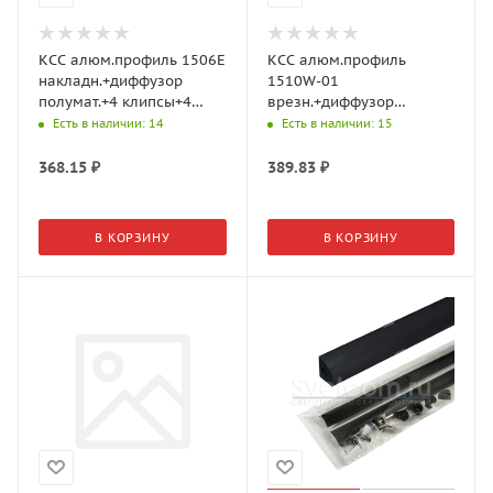
КСС алюм.профиль 1506Е
КСС алюм.профиль
накладн.+диффузор
1510W-01
полумат.+4 клипсы+4
врезн.+диффузор
загл, L=2м, Серебр.
полумат., 2+2 загл., L=2м,
Есть в наличии
: 14
Есть в наличии
: 15
17.800.00.397 (GLS)
Серебро 17.800.00.511
(GLS)
368.15
₽
389.83
₽
В КОРЗИНУ
В КОРЗИНУ