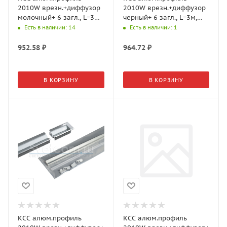
2010W врезн.+диффузор
2010W врезн.+диффузор
молочный+ 6 загл., L=3м,
черный+ 6 загл., L=3м,
Черный 19.143.40.118
Черный 19.143.40.119
Есть в наличии
: 14
Есть в наличии
: 1
(GLS)
(GLS)
952.58
₽
964.72
₽
В КОРЗИНУ
В КОРЗИНУ
КСС алюм.профиль
КСС алюм.профиль