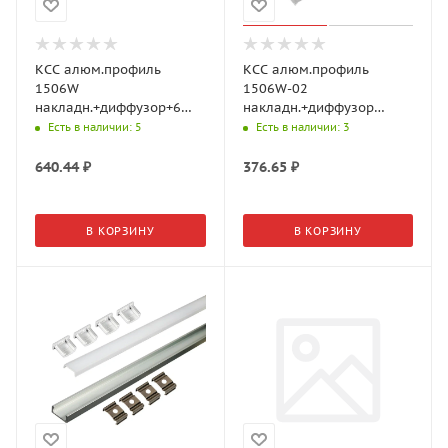
КСС алюм.профиль
КСС алюм.профиль
1506W
1506W-02
накладн.+диффузор+6
накладн.+диффузор
клипс+ 6 загл., L=3м,
плоский+4клипсы+4загл,
Есть в наличии
: 5
Есть в наличии
: 3
Серебр. 19.143.39.337
L=2м, Черный
(GLS)
17.800.00.398 (GLS)
640.44
₽
376.65
₽
В КОРЗИНУ
В КОРЗИНУ