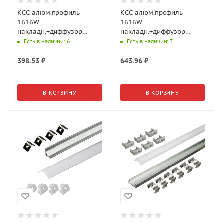
КСС алюм.профиль
КСС алюм.профиль
1616W
1616W
накладн.+диффузор
накладн.+диффузор
дуга+4 клипсы+4 загл.,
дуга+6 клипс+6 загл.,
Есть в наличии
: 6
Есть в наличии
: 7
L=2м, Черный
L=3м, Бесцв.анод
17.800.00.396 (GLS)
19.143.39.326 (GLS)
398.53
₽
643.96
₽
В КОРЗИНУ
В КОРЗИНУ