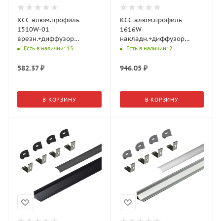
КСС алюм.профиль
КСС алюм.профиль
1510W-01
1616W
врезн.+диффузор
накладн.+диффузор
полумат., 3+3 загл., L=3м,
дуга+4 клипсы+ загл.,
Есть в наличии
: 15
Есть в наличии
: 2
Серебро 17.800.00.512
L=3м, Черный
(GLS)
19.143.39.508 (GLS)
582.37
₽
946.05
₽
В КОРЗИНУ
В КОРЗИНУ