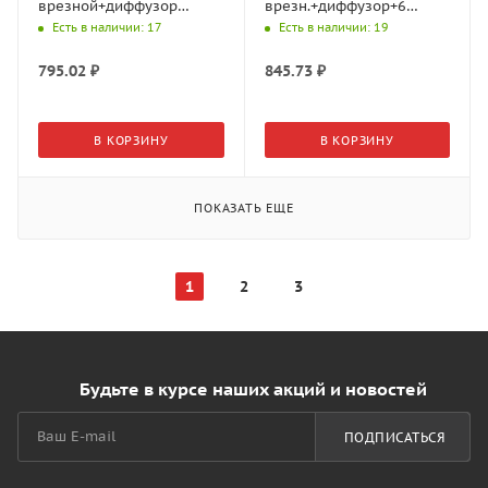
врезной+диффузор
врезн.+диффузор+6
плоский+6 заглушек,
клипс+ 6 загл., L=3м,
Есть в наличии
: 17
Есть в наличии
: 19
L=3м, Черный 45530,68
Серебр. 17.800.00.489
(GLS)
(GLS)
795.02
₽
845.73
₽
В КОРЗИНУ
В КОРЗИНУ
ПОКАЗАТЬ ЕЩЕ
1
2
3
Будьте в курсе наших акций и новостей
ПОДПИСАТЬСЯ