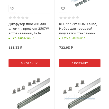
Диффузор плоский для
КСС 1117W MONO анод |
алюмин. профиля 2507W,
Набор для торцевой
встраиваемый, L=3м,
подсветки стеклянных
Молочный 17.800.00.301
полок 3 м
Есть в наличии
: 3
Есть в наличии
: 2
GLS
111.33
₽
722.93
₽
В КОРЗИНУ
В КОРЗИНУ