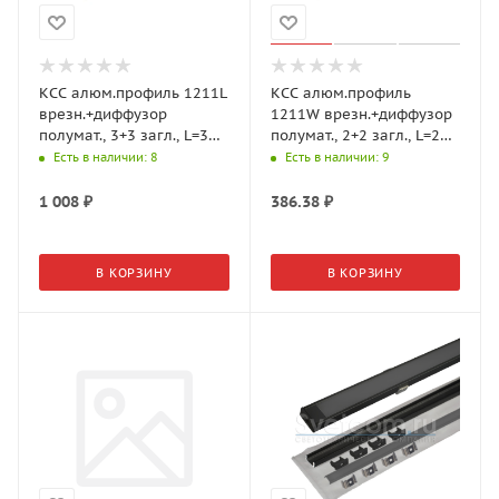
КСС алюм.профиль 1211L
КСС алюм.профиль
врезн.+диффузор
1211W врезн.+диффузор
полумат., 3+3 загл., L=3м,
полумат., 2+2 загл., L=2м,
Серебро 19.143.38.800
Серебро 19.143.40.560
Есть в наличии
: 8
Есть в наличии
: 9
(GLS)
(GLS)
1 008
₽
386.38
₽
В КОРЗИНУ
В КОРЗИНУ