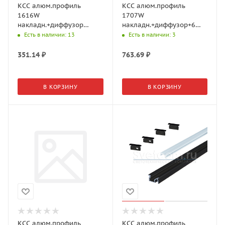
КСС алюм.профиль
КСС алюм.профиль
1616W
1707W
накладн.+диффузор
накладн.+диффузор+6
молочн.+4 клипсы+4
клипс+ 6 загл., L=3м,
Есть в наличии
: 13
Есть в наличии
: 3
загл., L=2м, Серебр.
Серебр. 19.143.41.295
17.800.00.395 (GLS)
(GLS)
351.14
₽
763.69
₽
В КОРЗИНУ
В КОРЗИНУ
КСС алюм.профиль
КСС алюм.профиль