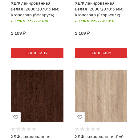
ХДФ лакированная
ХДФ лакированная
Белая (2800*2070*3 мм)
Белая (2800*2070*3 мм)
Kronospan (Беларусь)
Kronospan (Егорьевск)
Есть в наличии
: 498
Есть в наличии
: 1010
1 109
₽
1 109
₽
В КОРЗИНУ
В КОРЗИНУ
ХДФ лакированная
ХДФ лакированная Дуб