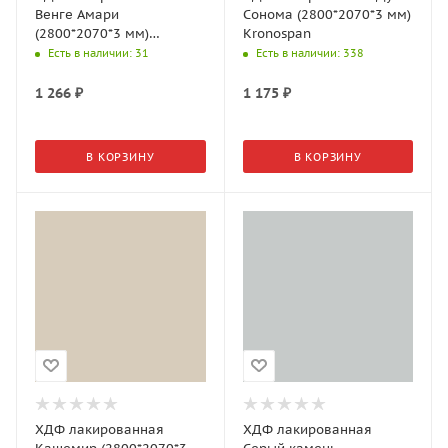
Венге Амари
Сонома (2800*2070*3 мм)
(2800*2070*3 мм)
Kronospan
Kronospan (Егорьевск)
Есть в наличии
: 31
Есть в наличии
: 338
1 266
₽
1 175
₽
В КОРЗИНУ
В КОРЗИНУ
ХДФ лакированная
ХДФ лакированная