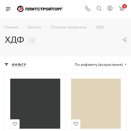
0
—
—
—
Главная
Каталог
Плитные материалы
ХДФ
ХДФ
15
По алфавиту (возрастание)
ФИЛЬТР