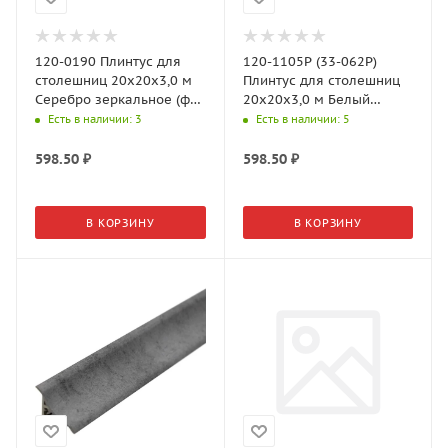
120-0190 Плинтус для
120-1105P (33-062P)
столешниц 20х20х3,0 м
Плинтус для столешниц
Серебро зеркальное (ф-
20х20х3,0 м Белый
ра 120-820, 33-3L)
глянец (ф-ра 120-1105)
Есть в наличии
: 3
Есть в наличии
: 5
598.50
₽
598.50
₽
В КОРЗИНУ
В КОРЗИНУ