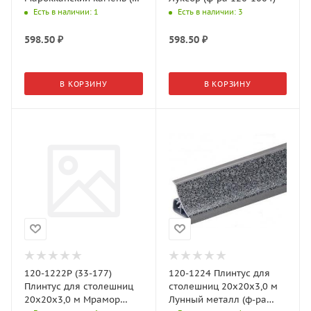
ра 1004, 33-3Q)
Есть в наличии
: 1
Есть в наличии
: 3
598.50
₽
598.50
₽
В КОРЗИНУ
В КОРЗИНУ
120-1222P (33-177)
120-1224 Плинтус для
Плинтус для столешниц
столешниц 20х20х3,0 м
20х20х3,0 м Мрамор
Лунный металл (ф-ра