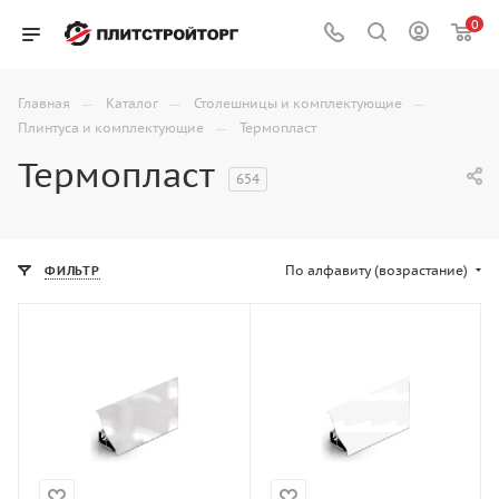
0
—
—
—
Главная
Каталог
Столешницы и комплектующие
—
Плинтуса и комплектующие
Термопласт
Термопласт
654
По алфавиту (возрастание)
ФИЛЬТР