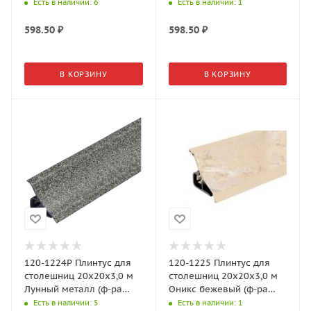
бежевый светлый (ф-ра
120-284, 33-085)
Есть в наличии
: 6
Есть в наличии
: 1
595, 33-3Р)
598.50
₽
598.50
₽
В КОРЗИНУ
В КОРЗИНУ
120-1224P Плинтус для
120-1225 Плинтус для
столешниц 20х20х3,0 м
столешниц 20х20х3,0 м
Лунный металл (ф-ра
Оникс бежевый (ф-ра
120-284, 33-085)
147/151)
Есть в наличии
: 5
Есть в наличии
: 1