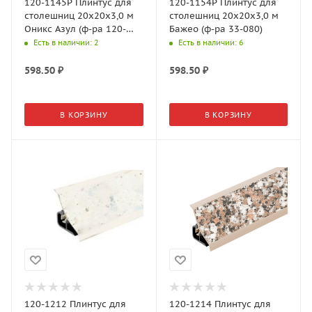
120-1145P Плинтус для
120-1154P Плинтус для
столешниц 20х20х3,0 м
столешниц 20х20х3,0 м
Оникс Азул (ф-ра 120-
Бажео (ф-ра 33-080)
153, 33-077)
Есть в наличии
: 2
Есть в наличии
: 6
598.50
₽
598.50
₽
В КОРЗИНУ
В КОРЗИНУ
120-1212 Плинтус для
120-1214 Плинтус для