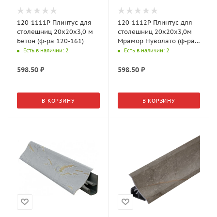
120-1111P Плинтус для
120-1112Р Плинтус для
столешниц 20х20х3,0 м
столешниц 20х20х3,0м
Бетон (ф-ра 120-161)
Мрамор Нуволато (ф-ра
120-1511)
Есть в наличии
: 2
Есть в наличии
: 2
598.50
₽
598.50
₽
В КОРЗИНУ
В КОРЗИНУ