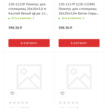
120-1115P Плинтус для
120-1117Р (120-1258P)
столешниц 20х20х3,0 м
Плинтус для столешниц
Каспий белый (ф-ра 120-
20х20х3,0м Бетон Серый
153, 33-077)
(ф-ра 120-1511)
Есть в наличии
: 3
Есть в наличии
: 4
598.50
₽
598.50
₽
В КОРЗИНУ
В КОРЗИНУ