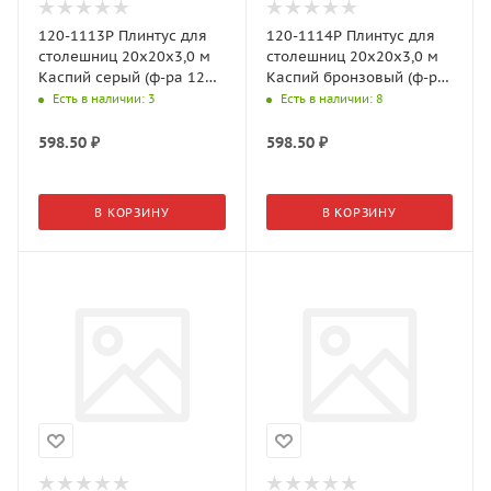
120-1113P Плинтус для
120-1114P Плинтус для
столешниц 20х20х3,0 м
столешниц 20х20х3,0 м
Каспий серый (ф-ра 120-
Каспий бронзовый (ф-ра
153, 33-077)
33-161)
Есть в наличии
: 3
Есть в наличии
: 8
598.50
₽
598.50
₽
В КОРЗИНУ
В КОРЗИНУ