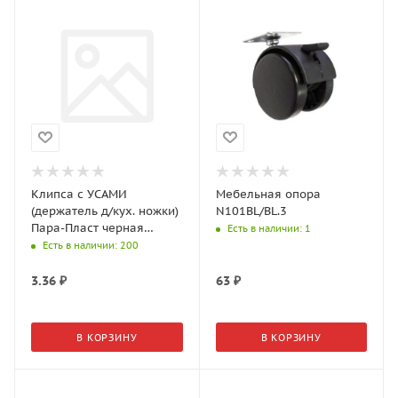
Клипса с УСАМИ
Мебельная опора
(держатель д/кух. ножки)
N101BL/BL.3
Пара-Пласт черная
Есть в наличии
: 1
В124951 1шт (уп. 100шт)
Есть в наличии
: 200
3.36
₽
63
₽
В КОРЗИНУ
В КОРЗИНУ