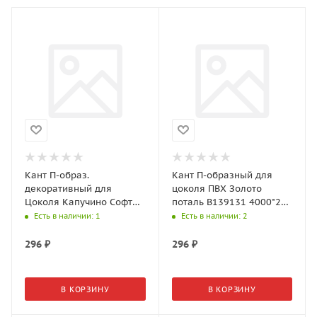
Кант П-образ.
Кант П-образный для
декоративный для
цоколя ПВХ Золото
Цоколя Капучино Софт
поталь В139131 4000*20
Тач В110666 4000*20 мм
мм
Есть в наличии
: 1
Есть в наличии
: 2
296
₽
296
₽
В КОРЗИНУ
В КОРЗИНУ