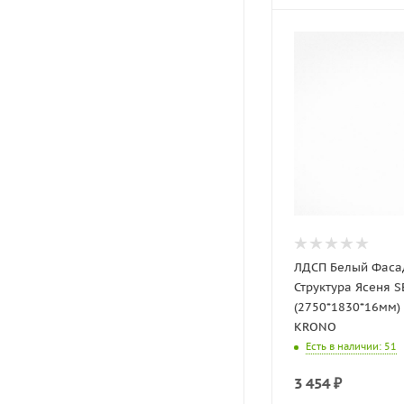
ЛДСП Белый Фаса
Структура Ясеня S
(2750*1830*16мм)
KRONO
Есть в наличии
: 51
3 454
₽