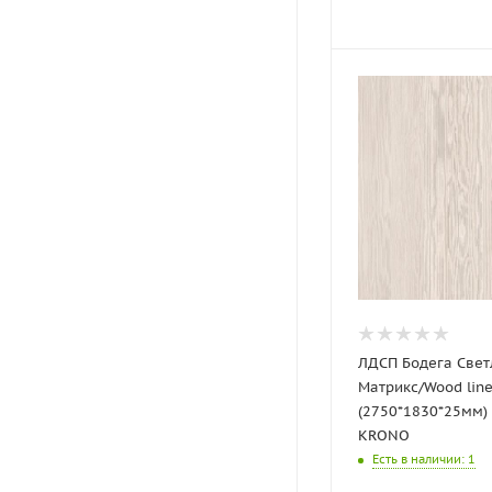
ЛДСП Бодега Све
Матрикс/Wood lin
(2750*1830*25мм)
KRONO
Есть в наличии
: 1