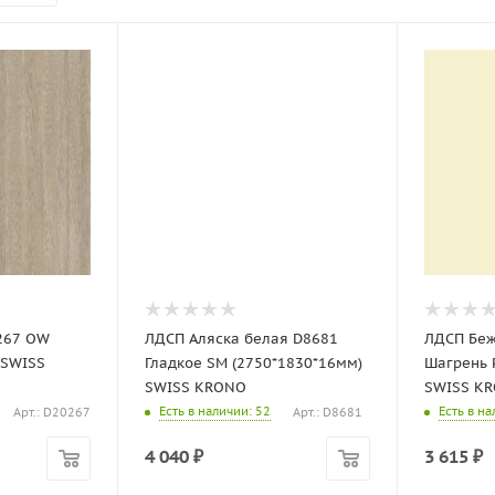
267 OW
ЛДСП Аляска белая D8681
ЛДСП Бе
 SWISS
Гладкое SM (2750*1830*16мм)
Шагрень 
SWISS KRONO
SWISS K
Есть в наличии
: 52
Есть в н
Арт.: D20267
Арт.: D8681
4 040
₽
3 615
₽