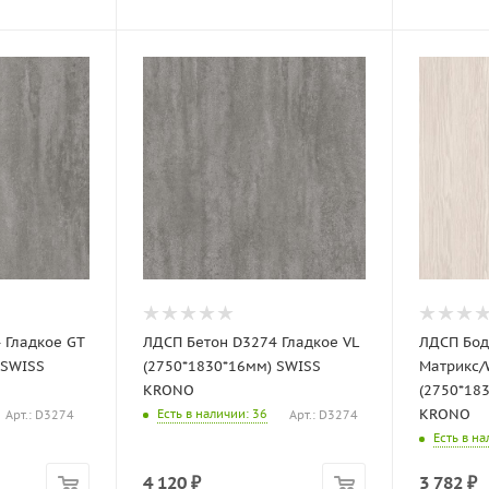
 Гладкое GT
ЛДСП Бетон D3274 Гладкое VL
ЛДСП Бод
 SWISS
(2750*1830*16мм) SWISS
Матрикс/
KRONO
(2750*18
KRONO
Есть в наличии
: 36
Арт.: D3274
Арт.: D3274
Есть в н
4 120
₽
3 782
₽