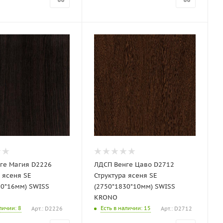
ге Магия D2226
ЛДСП Венге Цаво D2712
 ясеня SE
Структура ясеня SE
30*16мм) SWISS
(2750*1830*10мм) SWISS
KRONO
аличии
: 8
Есть в наличии
: 15
Арт.: D2226
Арт.: D2712