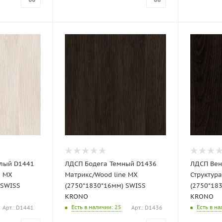
тлый D1441
ЛДСП Бодега Темный D1436
ЛДСП Вен
e MX
Матрикс/Wood line MX
Структура
 SWISS
(2750*1830*16мм) SWISS
(2750*18
KRONO
KRONO
Есть в наличии
: 25
Есть в н
Арт.: D1441
Арт.: D1436