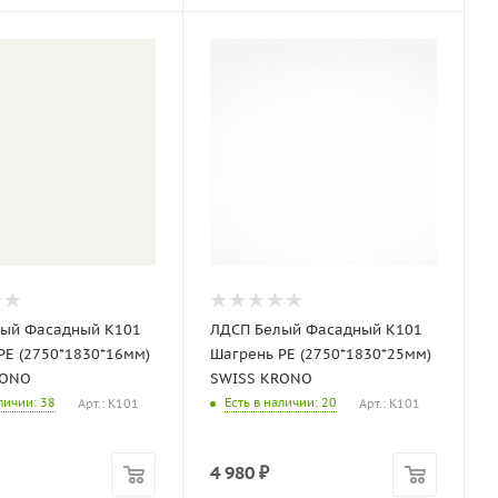
ый Фасадный K101
ЛДСП Белый Фасадный K101
PE (2750*1830*16мм)
Шагрень PE (2750*1830*25мм)
RONO
SWISS KRONO
аличии
: 38
Есть в наличии
: 20
Арт.: K101
Арт.: K101
4 980
₽