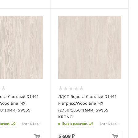
ега Светлый D1441
ЛДСП Бодега Светлый D1441
Wood line MX
Матрикс/Wood line MX
30*10мм) SWISS
(2750*1830*16мм) SWISS
KRONO
аличии
: 10
Есть в наличии
: 19
Арт.: D1441
Арт.: D1441
3 609
₽