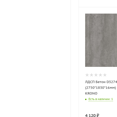
ЛДСП Бетон D3274
(2750*1830*16мм)
KRONO
Есть в наличии
: 1
4 120
₽