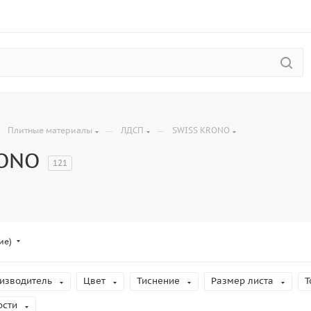
—
—
—
Плитные материалы
ЛДСП
SWISS KRONO
RONO
121
ие)
изводитель
Цвет
Тиснение
Размер листа
Т
ости