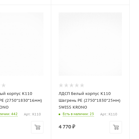
 корпус K110
ЛДСП Белый корпус K110
PE (2750*1830*16мм)
Шагрень PE (2750*1830*25мм)
RONO
SWISS KRONO
аличии
: 442
Есть в наличии
: 23
Арт.: K110
Арт.: K110
4 770
₽