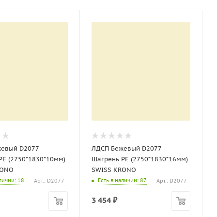
жевый D2077
ЛДСП Бежевый D2077
PE (2750*1830*10мм)
Шагрень PE (2750*1830*16мм)
RONO
SWISS KRONO
аличии
: 18
Есть в наличии
: 87
Арт.: D2077
Арт.: D2077
3 454
₽