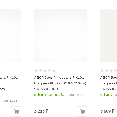
дный K101
ЛДСП Белый Фасадный K101
ЛДСП Бел
E
Шагрень PE (2750*1830*10мм)
Шагрень 
 SWISS
SWISS KRONO
SWISS K
Есть в наличии
: 31
Есть в н
Арт.: K101
Арт.: K101
3 213
₽
3 609
₽