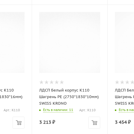
110
ЛДСП Белый корпус K110
ЛДСП Белый
Шагрень PE (2750*1830*10мм)
Шагрень 
SWISS KRONO
SWISS K
Есть в наличии
: 11
Есть в н
Арт.: K110
Арт.: K110
3 213
₽
3 454
₽