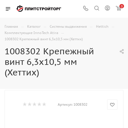
0
—
—
—
—
Главная
Каталог
Системы выдвижения
Hettich
—
Комплектующие InnoTech Atira
1008302 Крепежный винт 6,3х10,5 мм (Хеттих)
1008302 Крепежный
винт 6,3х10,5 мм
(Хеттих)
Артикул:
1008302