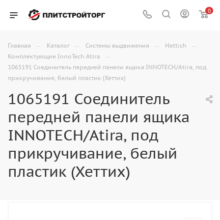
0
—
—
—
—
Главная
Каталог
Системы выдвижения
Hettich
—
Комплектующие InnoTech Atira
1065191 Соединитель передней панели ящика INNOTECH/Atira, под
прикручивание, белый пластик (Хеттих)
1065191 Соединитель
передней панели ящика
INNOTECH/Atira, под
прикручивание, белый
пластик (Хеттих)