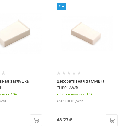
Хит
вная заглушка
Декоративная заглушка
L
CHP01/W/R
аличии
: 106
Есть в наличии
: 109
/W/L
Арт.: CHP01/W/R
46.27
₽