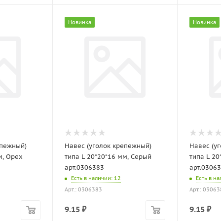
Новинка
Новинка
епежный)
Навес (уголок крепежный)
Навес (у
м, Орех
типа L 20*20*16 мм, Серый
типа L 2
арт.0306383
арт.0306
Есть в наличии
: 12
Есть в н
Арт.: 0306383
Арт.: 0306
9.15
₽
9.15
₽