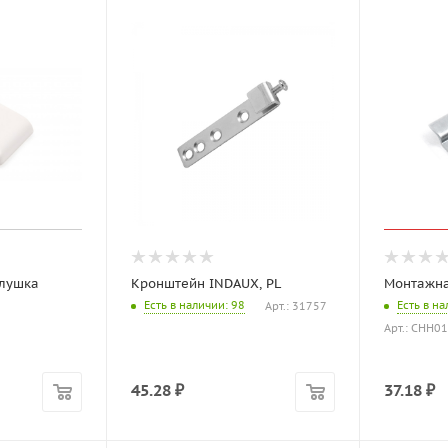
глушка
Кронштейн INDAUX, PL
Монтажна
Есть в наличии
: 98
Есть в н
Арт.: 31757
Арт.: CHH01
45.28
₽
37.18
₽