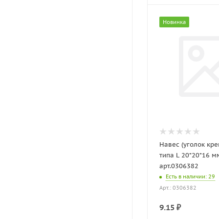
Новинка
Навес (уголок кр
типа L 20*20*16 м
арт.0306382
Есть в наличии
: 29
Арт.: 0306382
9.15
₽