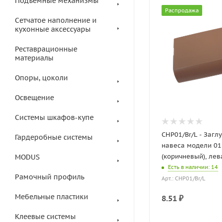
Подъемные механизмы
Распродажа
Сетчатое наполнение и
кухонные аксессуары
Реставрационные
материалы
Опоры, цоколи
Освещение
Системы шкафов-купе
CHP01/Br/L - Загл
Гардеробные системы
навеса модели 01
(коричневый), лев
MODUS
Есть в наличии
: 14
Рамочный профиль
Арт.: CHP01/Br/L
Мебельные пластики
8.51
₽
Клеевые системы