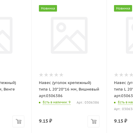
Новинка
Новинка
епежный)
Навес (уголок крепежный)
Навес (у
м, Венге
типа L 20*20*16 мм, Вишневый
типа L 20
арт.0306386
арт.0306
Есть в наличии
: 9
Есть в н
Арт.: 0306386
Арт.: 0306
9.15
₽
9.15
₽