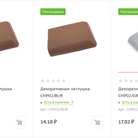
Распродажа
Распрода
глушка
Декоративная заглушка
Декорати
CHP02/Br/R
CHP02/GR
Есть в наличии
: 3
Есть в н
Арт.: CHP02/Br/R
Арт.: CHP02
14.18
₽
17.02
₽