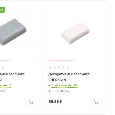
жа
вная заглушка
Декоративная заглушка
/L
CHP02/W/L
аличии
: 7
Есть в наличии
: 87
/GR/L
Арт.: CHP02/W/L
35.53
₽