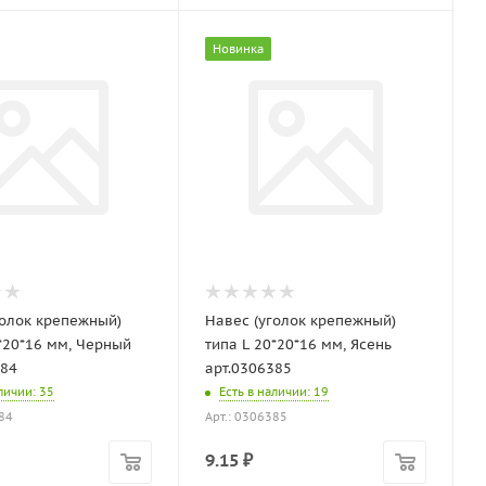
Новинка
голок крепежный)
Навес (уголок крепежный)
0*20*16 мм, Черный
типа L 20*20*16 мм, Ясень
384
арт.0306385
аличии
: 35
Есть в наличии
: 19
384
Арт.: 0306385
9.15
₽