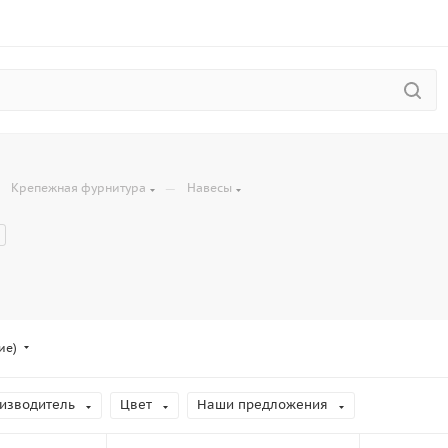
—
—
Крепежная фурнитура
Навесы
ие)
изводитель
Цвет
Наши предложения