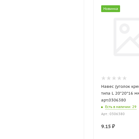
Новинка
Навес (уголок кр
типа L 20*20*16 м
арт.0306380
Есть в наличии
: 29
Арт.: 0306380
9.15
₽