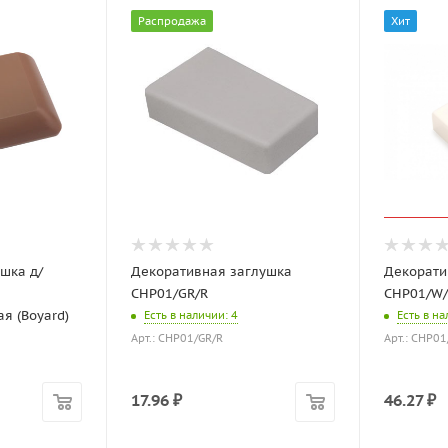
Распродажа
Хит
ушка д/
Декоративная заглушка
Декорати
CHP01/GR/R
CHP01/W/
ая (Boyard)
Есть в наличии
: 4
Есть в н
Арт.: CHP01/GR/R
Арт.: CHP01
17.96
₽
46.27
₽