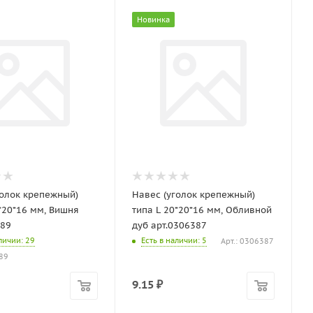
Новинка
голок крепежный)
Навес (уголок крепежный)
*20*16 мм, Вишня
типа L 20*20*16 мм, Обливной
389
дуб арт.0306387
аличии
: 29
Есть в наличии
: 5
Арт.: 0306387
389
9.15
₽