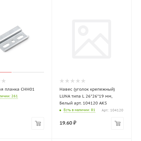
я планка CHH01
Навес (уголок крепежный)
LUNA типа L 26*26*19 мм,
аличии
: 261
Белый арт. 104120 AKS
Есть в наличии
: 81
Арт.: 104120
19.60
₽