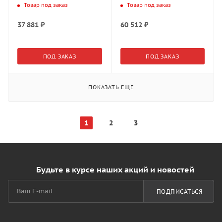
(0092040368)
ясень светлый,
Товар под заказ
Товар под заказ
ROCKENHOUSEN
(2373860378)
37 881
₽
60 512
₽
ПОД ЗАКАЗ
ПОД ЗАКАЗ
ПОКАЗАТЬ ЕЩЕ
1
2
3
Будьте в курсе наших акций и новостей
ПОДПИСАТЬСЯ