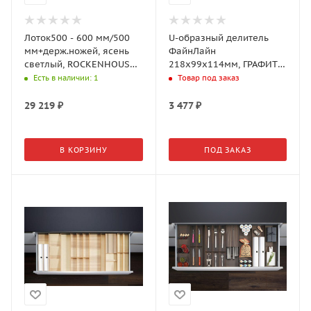
Лоток500 - 600 мм/500
U-образный делитель
мм+держ.ножей, ясень
ФайнЛайн
светлый, ROCKENHOUSEN
218x99x114мм, ГРАФИТ
(2373780378)
черный, с ручками
Есть в наличии
: 1
Товар под заказ
(0091959844)
29 219
₽
3 477
₽
В КОРЗИНУ
ПОД ЗАКАЗ