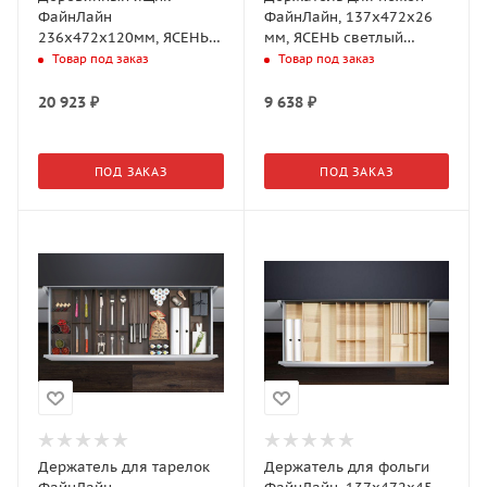
ФайнЛайн
ФайнЛайн, 137x472x26
236x472x120мм, ЯСЕНЬ
мм, ЯСЕНЬ светлый
черный, с ручками
(0091690378)
Товар под заказ
Товар под заказ
(0091710368)
20 923
₽
9 638
₽
ПОД ЗАКАЗ
ПОД ЗАКАЗ
Держатель для тарелок
Держатель для фольги