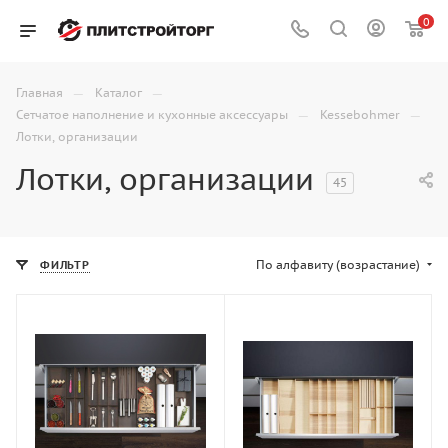
0
—
—
Главная
Каталог
—
—
Сетчатое наполнение и кухонные аксессуары
Kessebohmer
Лотки, организации
Лотки, организации
45
По алфавиту (возрастание)
ФИЛЬТР