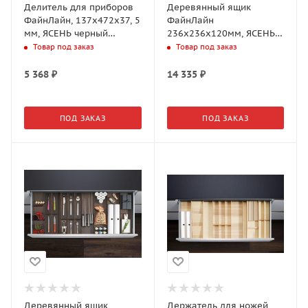
Делитель для приборов
Деревянный ящик
ФайнЛайн, 137x472x37, 5
ФайнЛайн
мм, ЯСЕНЬ черный
236x236x120мм, ЯСЕНЬ
(0092050368)
черный, с ручами
Товар под заказ
Товар под заказ
(0091720368)
5 368
₽
14 335
₽
ПОД ЗАКАЗ
ПОД ЗАКАЗ
Деревянный ящик
Держатель для ножей