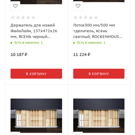
Держатель для ножей
Лоток300 мм/500 мм
ФайнЛайн, 137x472x26
+делитель, ясень
мм, ЯСЕНЬ черный
светлый, ROCKENHOUSEN
(0091690368)
(2373750378)
Есть в наличии
: 1
Есть в наличии
: 1
10 187
₽
11 224
₽
В КОРЗИНУ
В КОРЗИНУ