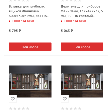
Вставка для глубоких
Делитель для приборов
ящиков ФайнЛайн
ФайнЛайн, 137x472x37, 5
600x150x49мм., ЯСЕНЬ
мм, ЯСЕНЬ светлый
черный (0092060368)
(0092050378)
Товар под заказ
Товар под заказ
5 795
₽
5 063
₽
ПОД ЗАКАЗ
ПОД ЗАКАЗ