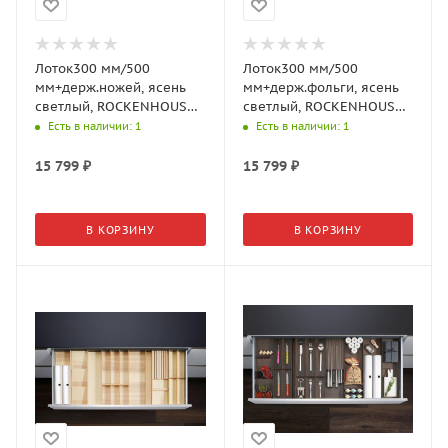
Лоток300 мм/500
Лоток300 мм/500
мм+держ.ножей, ясень
мм+держ.фольги, ясень
светлый, ROCKENHOUSEN
светлый, ROCKENHOUSEN
(2373760378)
(2373770378)
Есть в наличии
: 1
Есть в наличии
: 1
15 799
₽
15 799
₽
В КОРЗИНУ
В КОРЗИНУ