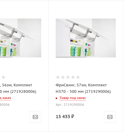
, S6sw, Комплект
ФриСвинг, S7sw, Комплект
00 мм (2719280006)
H370 - 500 мм (2719290006)
д заказ
Товар под заказ
280006
Арт.: 2719290006
15 433
₽