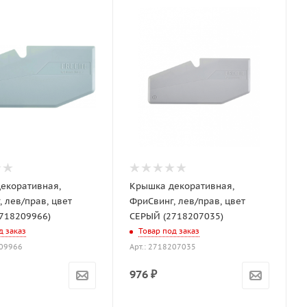
екоративная,
Крышка декоративная,
 лев/прав, цвет
ФриСвинг, лев/прав, цвет
718209966)
СЕРЫЙ (2718207035)
д заказ
Товар под заказ
209966
Арт.: 2718207035
976
₽