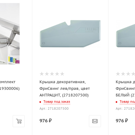
Комплект
Крышка декоративная,
Крышка д
719300006)
ФриСвинг лев/прав, цвет
ФриСвинг,
АНТРАЦИТ, (2718207500)
БЕЛЫЙ (2
Товар под заказ
Товар по
Арт.: 2718207500
Арт.: 2718
976
₽
976
₽