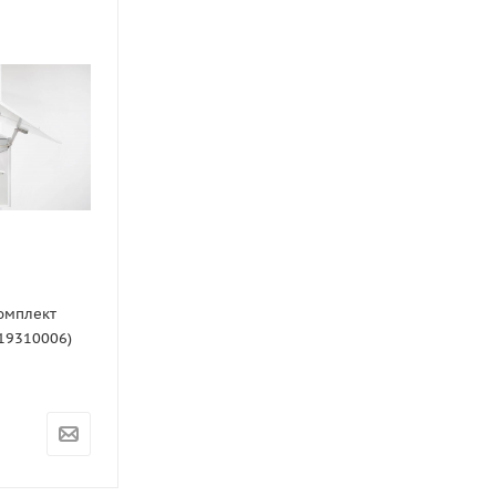
Комплект
719310006)