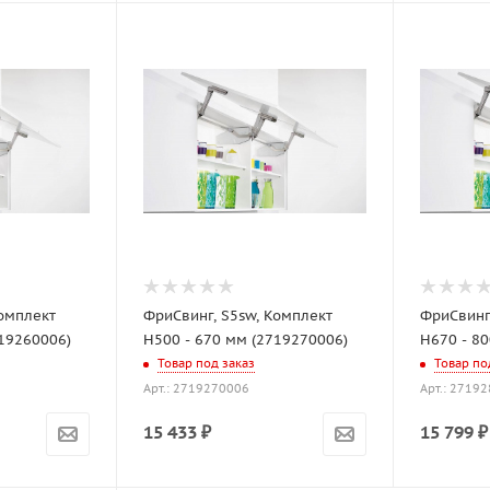
Комплект
ФриСвинг, S5sw, Комплект
ФриСвинг
719260006)
H500 - 670 мм (2719270006)
H670 - 8
Товар под заказ
Товар по
Арт.: 2719270006
Арт.: 2719
15 433
₽
15 799
₽