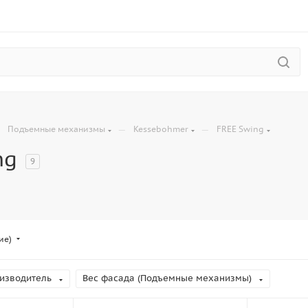
—
—
—
Подъемные механизмы
Kessebohmer
FREE Swing
ng
9
ие)
изводитель
Вес фасада (Подъемные механизмы)