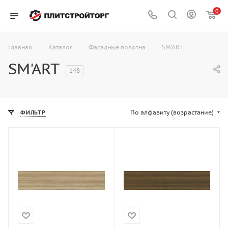
0
—
—
—
Главная
Каталог
Фасадные полотна
SM'ART
SM'ART
148
По алфавиту (возрастание)
ФИЛЬТР