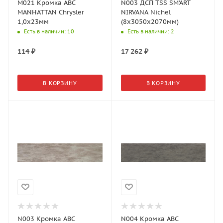
M021 Кромка АВС
N003 ДСП TSS SM'ART
MANHATTAN Chrysler
NIRVANA Nichel
1,0х23мм
(8x3050x2070мм)
Есть в наличии
: 10
Есть в наличии
: 2
114
₽
17 262
₽
В КОРЗИНУ
В КОРЗИНУ
N003 Кромка АВС
N004 Кромка АВС