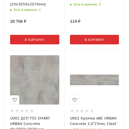
(19x3050x2070мм)
Есть в наличии
: 3
Есть в наличии
: 1
20 706
₽
114
₽
В КОРЗИНУ
В КОРЗИНУ
U002 ДСП TSS SM'ART
U002 Кромка АВС URBAN
URBAN Concrete
Concrete 1,0*23мм, Cleaf