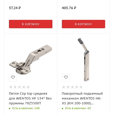
57.24
₽
405.76
₽
В КОРЗИНУ
В КОРЗИНУ
Петля Clip top средняя
Поворотный подъемный
для AVENTOS HF 134° без
механизм AVENTOS HK-
пружины 78Z5500T
XS (КМ 200-1000)
20K1101
Есть в наличии
: 148
Есть в наличии
: 40