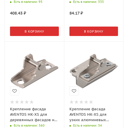
HL/ HK 20S4200 (2шт)
саморезы 20K5101
Есть в наличии
: 95
Есть в наличии
: 335
408.43
₽
84.17
₽
В КОРЗИНУ
В КОРЗИНУ
Крепление фасада
Крепление фасада
AVENTOS HK-XS для
AVENTOS HK-XS для
деревянных фасадов на
узких алюминевых
саморезы 20K4101
рамок 20K4101A
Есть в наличии
: 360
Есть в наличии
: 34