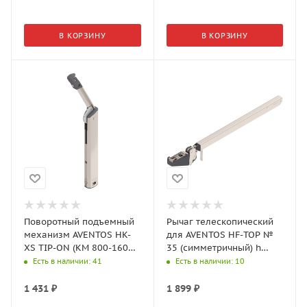
В КОРЗИНУ
В КОРЗИНУ
Поворотный подъемный
Рычаг телескопический
механизм AVENTOS HK-
для AVENTOS HF-TOP №
XS TIP-ON (КМ 800-1600)
35 (симметричный) h
20K1501T
корпуса 600-910 мм
Есть в наличии
: 41
Есть в наличии
: 10
22F3501
1 431
₽
1 899
₽