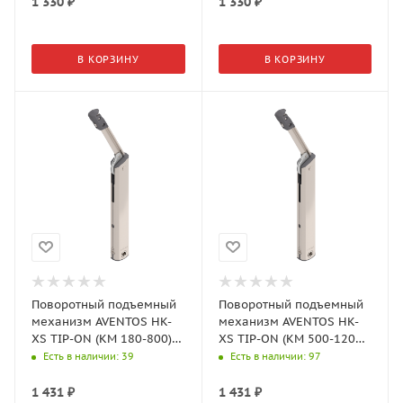
1 330
₽
1 330
₽
В КОРЗИНУ
В КОРЗИНУ
Поворотный подъемный
Поворотный подъемный
механизм AVENTOS HK-
механизм AVENTOS HK-
XS TIP-ON (КМ 180-800)
XS TIP-ON (КМ 500-1200)
20K1101T
20K1301T
Есть в наличии
: 39
Есть в наличии
: 97
1 431
₽
1 431
₽