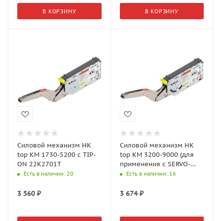
В КОРЗИНУ
В КОРЗИНУ
Силовой механизм HK
Силовой механизм HK
top КМ 1730-5200 c TIP-
top КМ 3200-9000 (для
ON 22K2701T
применения с SERVO-
DRIVE) 22K2901
Есть в наличии
: 20
Есть в наличии
: 16
3 560
₽
3 674
₽