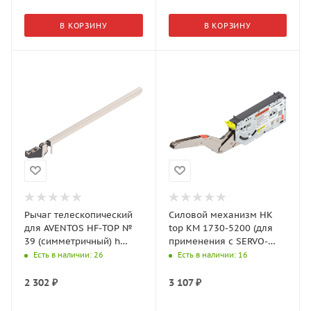
В КОРЗИНУ
В КОРЗИНУ
Рычаг телескопический
Силовой механизм HK
для AVENTOS HF-TOP №
top КМ 1730-5200 (для
39 (симметричный) h
применения с SERVO-
корпуса 840-1200 мм
DRIVE) 22K2701
Есть в наличии
: 26
Есть в наличии
: 16
22F3901
2 302
₽
3 107
₽