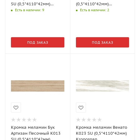
SU (0,5*4110*42мм)
(0,5*4110*42мм)
Kronospan
Kronospan
Есть в наличии
: 9
Есть в наличии
: 2
ПОД ЗАКАЗ
ПОД ЗАКАЗ
Кромка меламин Бук
Кромка меламин Венато
Артизан Песочный K013
K023 SU (0,5*4110*42мм)
SU (0,5*4110*42мм)
Kronospan