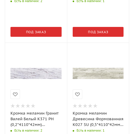
Kronospan
Kronospan
Есть в наличии
: 2
Есть в наличии
: 1
ПОД ЗАКАЗ
ПОД ЗАКАЗ
Кромка меламин Гранит
Кромка меламин
Валей Белый K371 PH
Древесина Формованная
(0,2*4110*42мм)
K027 SU (0,5*4110*42мм)
Kronospan
Kronospan
Есть в наличии
: 2
Есть в наличии
: 1