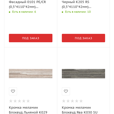
Фасадный 0101 PE/CR
Черный K205 RS
(0,5*4110*42мм)
(0,5*4110*42мм)
Kronospan
Kronospan
Есть в наличии
: 6
Есть в наличии
: 10
ПОД ЗАКАЗ
ПОД ЗАКАЗ
Кромка меламин
Кромка меламин
Блоквуд Льняной K029
Блоквуд Ява K030 SU