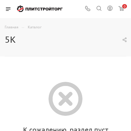
0
—
Главная
Каталог
5K
К сожалению, раздел пуст