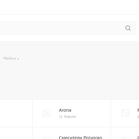
—
Мойки
Arona
В
72 ТОВАРА
Смесители Polygran