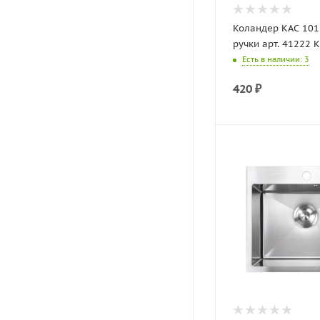
Коландер KAC 101
ручки арт. 41222 
Есть в наличии
: 3
420
₽