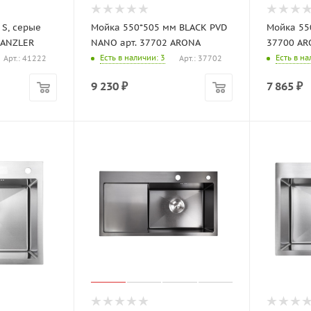
 S, серые
Мойка 550*505 мм BLACK PVD
Мойка 55
KANZLER
NANO арт. 37702 ARONA
37700 AR
Есть в наличии
: 3
Есть в н
Арт.: 41222
Арт.: 37702
9 230
₽
7 865
₽