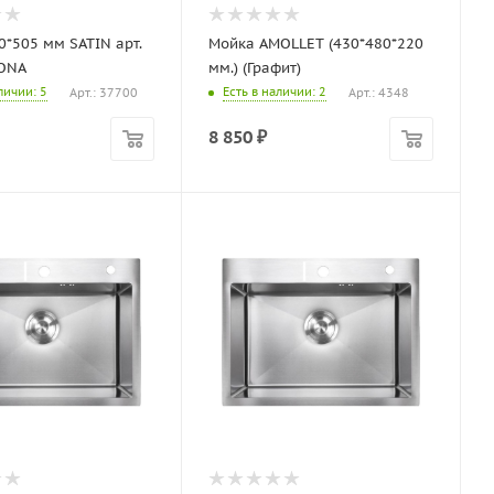
0*505 мм SATIN арт.
Мойка AMOLLET (430*480*220
ONA
мм.) (Графит)
аличии
: 5
Есть в наличии
: 2
Арт.: 37700
Арт.: 4348
8 850
₽