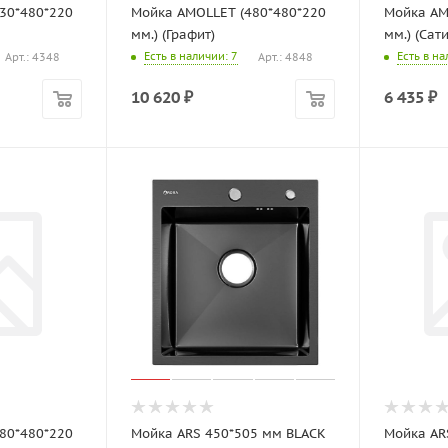
30*480*220
Мойка AMOLLET (480*480*220
Мойка AM
мм.) (Графит)
мм.) (Са
Есть в наличии
: 7
Есть в н
Арт.: 4348
Арт.: 4848
10 620
₽
6 435
₽
80*480*220
Мойка ARS 450*505 мм BLACK
Мойка AR