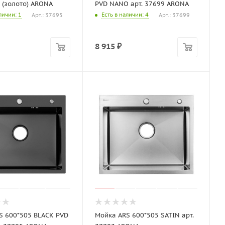
 (золото) ARONA
PVD NANO арт. 37699 ARONA
аличии
: 1
Есть в наличии
: 4
Арт.: 37695
Арт.: 37699
8 915
₽
S 600*505 BLACK PVD
Мойка ARS 600*505 SATIN арт.