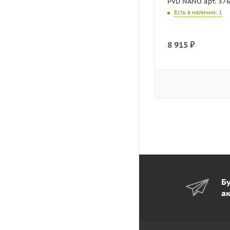
PVD NANO арт. 37
Есть в наличии
: 1
8 915
₽
Бу
а