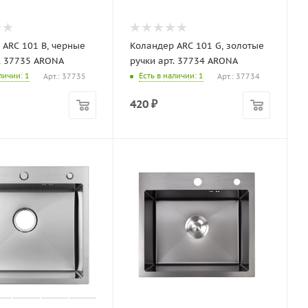
 ARC 101 B, черные
Коландер ARC 101 G, золотые
т. 37735 ARONA
ручки арт. 37734 ARONA
аличии
: 1
Есть в наличии
: 1
Арт.: 37735
Арт.: 37734
420
₽