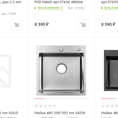
. дно 1.5 мм
PVD NANO арт.37696 ARONA
арт.37695
Есть в наличии
: 2
Есть в н
Арт.: 37696
Арт.: 7848
8 390
₽
8 390
₽
5 мм GOLD
Мойка ARS 500*505 мм SATIN
Мойка AR