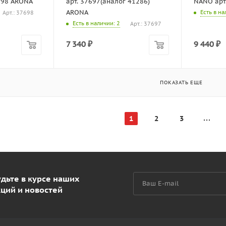
698 ARONA
арт. 37697(аналог 41286)
NANO арт
ARONA
Есть в н
Арт.: 37698
Есть в наличии
: 2
Арт.: 37697
7 340
₽
9 440
₽
ПОКАЗАТЬ ЕЩЕ
1
2
3
дьте в курсе наших
кций и новостей