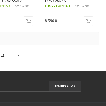
. 37705 ARONA
37703 ARONA
аличии
: 3
Есть в наличии
: 4
Арт.: 37705
Арт.: 37703
8 390
₽
13
ПОДПИСАТЬСЯ