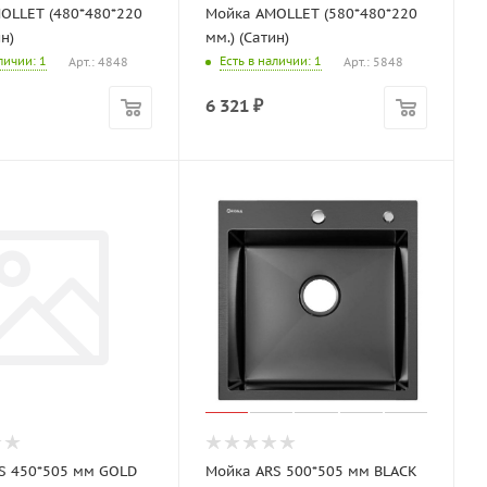
OLLET (480*480*220
Мойка AMOLLET (580*480*220
тин)
мм.) (Сатин)
аличии
: 1
Есть в наличии
: 1
Арт.: 4848
Арт.: 5848
6 321
₽
S 450*505 мм GOLD
Мойка ARS 500*505 мм BLACK