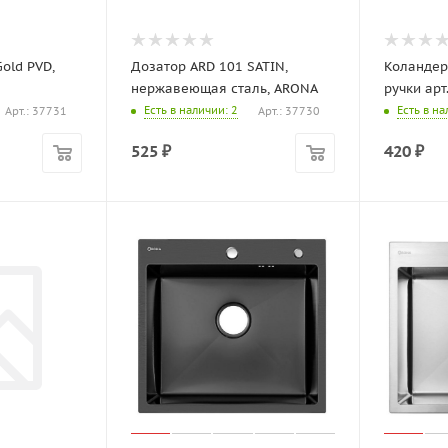
old PVD,
Дозатор ARD 101 SATIN,
Коландер
нержавеющая сталь, ARONA
ручки ар
Есть в наличии
: 2
Есть в н
Арт.: 37731
Арт.: 37730
525
₽
420
₽