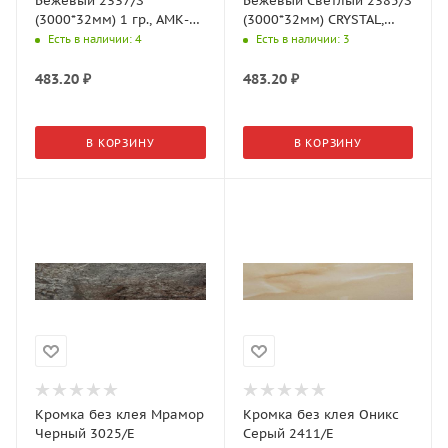
Бежевый 2337/S
Бежевый Светлый 2385/S
(3000*32мм) 1 гр., АМК-
(3000*32мм) CRYSTAL,
Троя
АМК-Троя
Есть в наличии
: 4
Есть в наличии
: 3
483.20
₽
483.20
₽
В КОРЗИНУ
В КОРЗИНУ
Кромка без клея Мрамор
Кромка без клея Оникс
Черный 3025/Е
Серый 2411/E