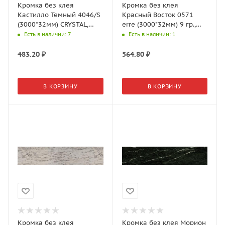
Кромка без клея
Кромка без клея
Кастилло Темный 4046/S
Красный Восток 0571
(3000*32мм) CRYSTAL,
erre (3000*32мм) 9 гр.,
АМК-Троя
АМК-Троя
Есть в наличии
: 7
Есть в наличии
: 1
483.20
₽
564.80
₽
В КОРЗИНУ
В КОРЗИНУ
Кромка без клея
Кромка без клея Морион