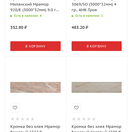
Миланский Мрамор
3069/SO (3000*32мм) 4
920/E (3000*32мм) 9.0 гр.,
гр., АМК-Троя
АМК-Троя
Есть в наличии
: 4
Есть в наличии
: 1
532.80
₽
483.20
₽
В КОРЗИНУ
В КОРЗИНУ
Кромка без клея Мрамор
Кромка без клея Мрамор