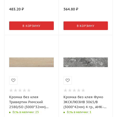
483.20
₽
564.80
₽
В КОРЗИНУ
В КОРЗИНУ
Кромка без клея
Кромка без клея Фумо
Травертин Римский
ЭКСКЛЮЗИВ 3065/B
2580/SО (3000*32мм)
(3000*42мм) 4 гр., АМК-
CRYSTAL, АМК-Троя
Троя
Есть в наличии
: 25
Есть в наличии
: 1