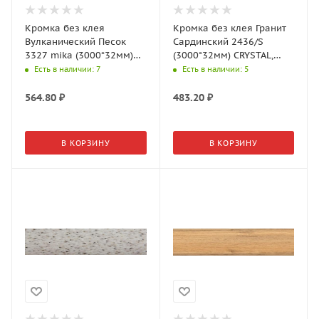
Кромка без клея
Кромка без клея Гранит
Вулканический Песок
Сардинский 2436/S
3327 mika (3000*32мм)
(3000*32мм) CRYSTAL,
10 гр., АМК-Троя
АМК-Троя
Есть в наличии
: 7
Есть в наличии
: 5
564.80
₽
483.20
₽
В КОРЗИНУ
В КОРЗИНУ