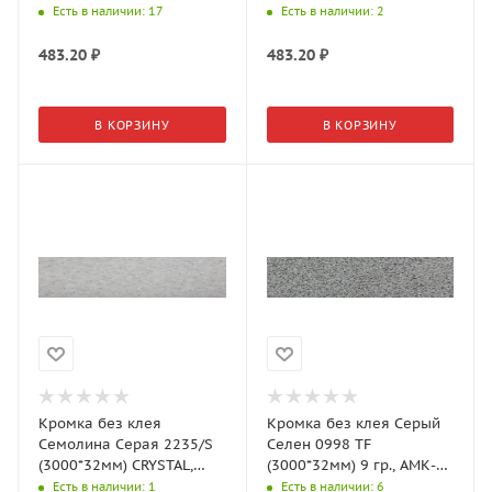
Троя
Троя
Есть в наличии
: 17
Есть в наличии
: 2
483.20
₽
483.20
₽
В КОРЗИНУ
В КОРЗИНУ
Кромка без клея
Кромка без клея Серый
Семолина Серая 2235/S
Селен 0998 TF
(3000*32мм) CRYSTAL,
(3000*32мм) 9 гр., АМК-
АМК-Троя
Троя
Есть в наличии
: 1
Есть в наличии
: 6