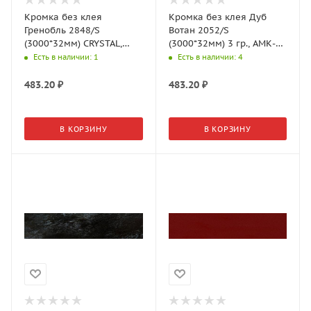
Кромка без клея
Кромка без клея Дуб
Гренобль 2848/S
Вотан 2052/S
(3000*32мм) CRYSTAL,
(3000*32мм) 3 гр., АМК-
АМК-Троя
Троя
Есть в наличии
: 1
Есть в наличии
: 4
483.20
₽
483.20
₽
В КОРЗИНУ
В КОРЗИНУ