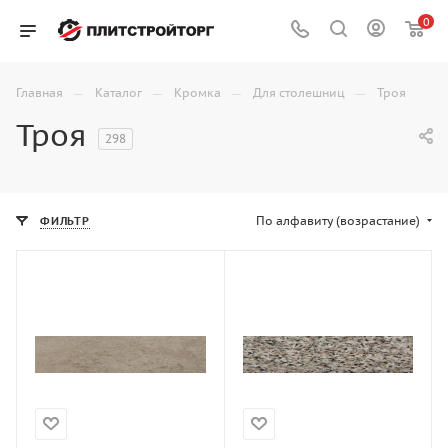
0
—
—
—
—
Главная
Каталог
Кромка
Для столешниц
Троя
Троя
298
По алфавиту (возрастание)
ФИЛЬТР