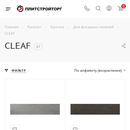
0
—
—
—
—
Главная
Каталог
Кромка
Для фасадных панелей
CLEAF
CLEAF
67
По алфавиту (возрастание)
ФИЛЬТР