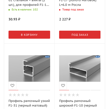
02 стальной + винты (2
F1-17 (золото матовое)
шт.), для профилей F1-17,
L=6.0 м Росла
F1-31 Росла
Есть в наличии
: 102
Товар под заказ
30.93
₽
2 227
₽
В КОРЗИНУ
ПОД ЗАКАЗ
Профиль рамочный узкий
Профиль рамочный
F1-31 (черный матовый)
широкий F1-10 (черный