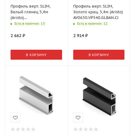
Профиль верт. SLIM,
Профиль верт. SLIM,
Белый глянец 5,4м
Золото крац. 5,4м (Aristo)
(Aristo)
AV0650.VP540.GLBAN.CJ
AV0650.VP540.WHGPC.CJ
Есть в наличии
: 13
Есть в наличии
: 12
2 662
₽
2 914
₽
В КОРЗИНУ
В КОРЗИНУ