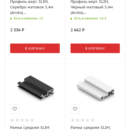
Профиль верт. SLIM,
Профиль верт. SLIM,
Серебро матовое 5,4м
Чёрный матовый 5,4м
(Aristo)
(Aristo)
AV0650.VP540.SLMAN.CJ
AV0650.VP540.BKSPC.CJ
Есть в наличии
: 12
Есть в наличии
: 14.5
2 336
₽
2 662
₽
В КОРЗИНУ
В КОРЗИНУ
Рамка средняя SLIM
Рамка средняя SLIM,