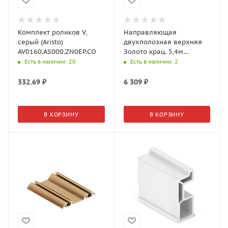
Комплект роликов V,
Направляющая
серый (Aristo)
двухполозная верхняя
AV0160.AS000.ZN0EP.CO
Золото крац. 5,4м
AS0713.VP540.GLBAN.CJ
Есть в наличии
: 20
Есть в наличии
: 2
Aristo
332.69
₽
6 309
₽
В КОРЗИНУ
В КОРЗИНУ