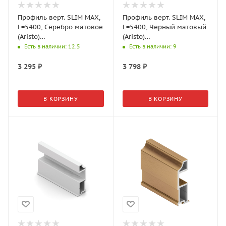
Профиль верт. SLIM MAX,
Профиль верт. SLIM MAX,
L=5400, Серебро матовое
L=5400, Черный матовый
(Aristo)
(Aristo)
AV0793.VP540.SLMAN.CJ
AV0793.VP540.BKSPC.CJ
Есть в наличии
: 12.5
Есть в наличии
: 9
3 295
₽
3 798
₽
В КОРЗИНУ
В КОРЗИНУ