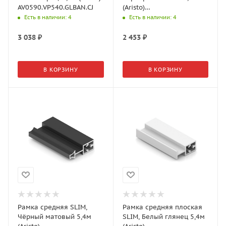
AV0590.VP540.GLBAN.CJ
(Aristo)
AV0590.VP540.SLMAN.CJ
Есть в наличии
: 4
Есть в наличии
: 4
3 038
₽
2 453
₽
В КОРЗИНУ
В КОРЗИНУ
Рамка средняя SLIM,
Рамка средняя плоская
Чёрный матовый 5,4м
SLIM, Белый глянец 5,4м