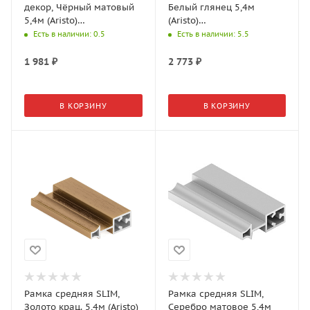
декор, Чёрный матовый
Белый глянец 5,4м
5,4м (Aristo)
(Aristo)
AV0699.VP540.BKSPC.CJ
AV0590.VP540.WHGPC.CJ
Есть в наличии
: 0.5
Есть в наличии
: 5.5
1 981
₽
2 773
₽
В КОРЗИНУ
В КОРЗИНУ
Рамка средняя SLIM,
Рамка средняя SLIM,
Золото крац. 5,4м (Aristo)
Серебро матовое 5,4м