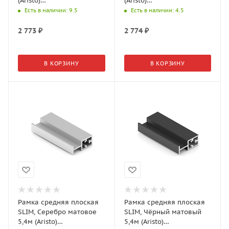
(Aristo)
(Aristo)
AV0590.VP540.BKSPC.CJ
AV0700.VP540.WHGPC.CJ
Есть в наличии
: 9.5
Есть в наличии
: 4.5
2 773
₽
2 774
₽
В КОРЗИНУ
В КОРЗИНУ
Рамка средняя плоская
Рамка средняя плоская
SLIM, Серебро матовое
SLIM, Чёрный матовый
5,4м (Aristo)
5,4м (Aristo)