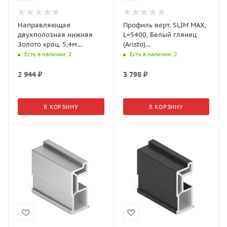
Направляющая
Профиль верт. SLIM MAX,
двухполозная нижняя
L=5400, Белый глянец
Золото крац. 5,4м
(Aristo)
AS0504.VP540.GLBAN.CJ
AV0793.VP540.WHGPC.CJ
Есть в наличии
: 2
Есть в наличии
: 2
Aristo
2 944
₽
3 798
₽
В КОРЗИНУ
В КОРЗИНУ