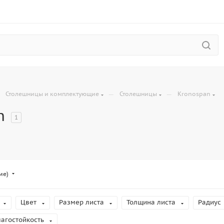
—
—
—
Столешницы и комплектующие
Столешницы
Kronospan
n
1
ие)
Цвет
Размер листа
Толщина листа
Радиус
лагостойкость