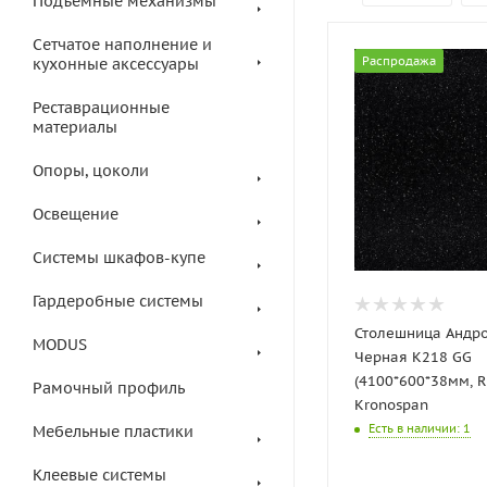
Подъемные механизмы
Сетчатое наполнение и
Распродажа
кухонные аксессуары
Реставрационные
материалы
Опоры, цоколи
Освещение
Системы шкафов-купе
Гардеробные системы
Столешница Андр
MODUS
Черная K218 GG
(4100*600*38мм, R
Рамочный профиль
Kronospan
Есть в наличии
: 1
Мебельные пластики
Клеевые системы