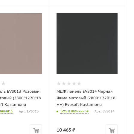
ль EVS013 Розовый
МДФ панель EVS014 Черная
товый (2800*1220*18
Яшма матовый (2800*1220*18
oft Kastamonu
мм) Evosoft Kastamonu
аличии
: 5
Есть в наличии
: 4
Арт.: EVS013
Арт.: EVS014
10 465
₽