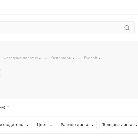
—
—
—
Фасадные полотна
Kastamonu
Evosoft
ие)
изводитель
Цвет
Размер листа
Толщина листа