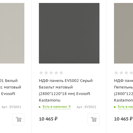
01 Белый
МДФ панель EVS002 Серый
МДФ пане
с матовый
Базальт матовый
Пепельны
 Evosoft
(2800*1220*18 мм) Evosoft
(2800*122
Kastamonu
Kastamon
Есть в наличии
: 9
Есть в н
Арт.: EVS001
Арт.: EVS002
10 465
₽
10 465
₽