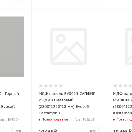
04 Горный
МДФ панель EVS015 САПФИР
МДФ пане
ИНДИГО матовый
МИЛКШЕЙ
 Evosoft
(2800*1220*18 мм) Evosoft
(2800*122
Kastamonu
Kastamon
Товар под заказ
Товар по
Арт.: EVS004
Арт.: EVS015
10 465
₽
10 465
₽