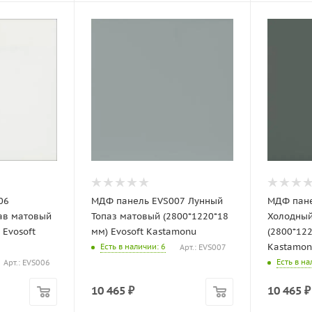
06
МДФ панель EVS007 Лунный
МДФ пане
ав матовый
Топаз матовый (2800*1220*18
Холодный
 Evosoft
мм) Evosoft Kastamonu
(2800*122
Kastamon
Есть в наличии
: 6
Арт.: EVS007
Есть в н
Арт.: EVS006
10 465
₽
10 465
₽