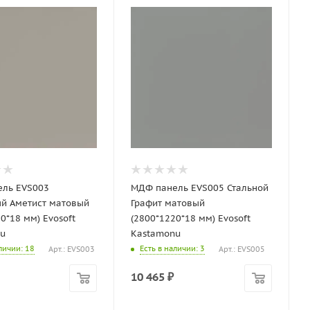
ль EVS003
МДФ панель EVS005 Стальной
й Аметист матовый
Графит матовый
0*18 мм) Evosoft
(2800*1220*18 мм) Evosoft
u
Kastamonu
аличии
: 18
Есть в наличии
: 3
Арт.: EVS003
Арт.: EVS005
10 465
₽