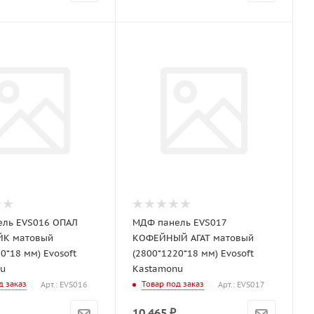
ль EVS016 ОПАЛ
МДФ панель EVS017
К матовый
КОФЕЙНЫЙ АГАТ матовый
0*18 мм) Evosoft
(2800*1220*18 мм) Evosoft
u
Kastamonu
д заказ
Товар под заказ
Арт.: EVS016
Арт.: EVS017
10 465
₽