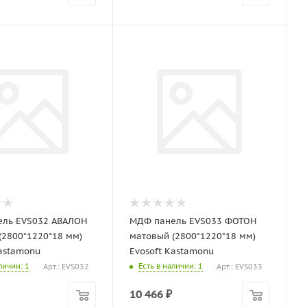
ль EVS032 АВАЛОН
МДФ панель EVS033 ФОТОН
(2800*1220*18 мм)
матовый (2800*1220*18 мм)
Kastamonu
Evosoft Kastamonu
аличии
: 1
Есть в наличии
: 1
Арт.: EVS032
Арт.: EVS033
10 466
₽