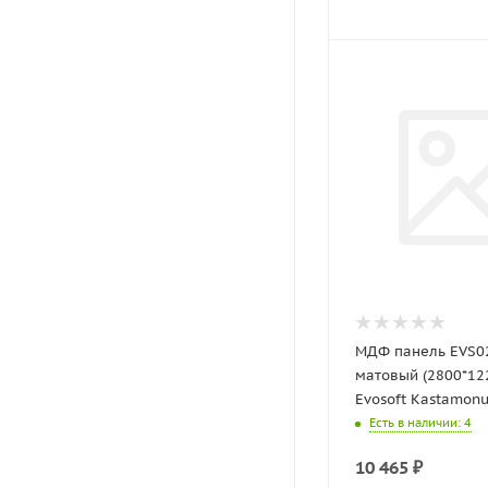
МДФ панель EVS0
матовый (2800*12
Evosoft Kastamon
Есть в наличии
: 4
10 465
₽