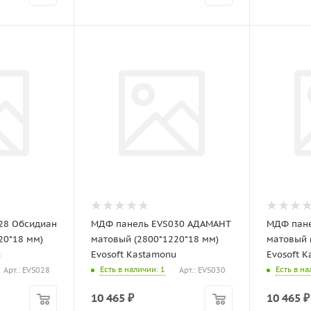
28 Обсидиан
МДФ панель EVS030 АДАМАНТ
МДФ пане
20*18 мм)
матовый (2800*1220*18 мм)
матовый 
u
Evosoft Kastamonu
Evosoft 
Есть в наличии
: 1
Есть в н
Арт.: EVS028
Арт.: EVS030
10 465
₽
10 465
₽