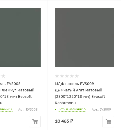
ль EVS008
МДФ панель EVS009
 Жемчуг матовый
Дымчатый Агат матовый
0*18 мм) Evosoft
(2800*1220*18 мм) Evosoft
u
Kastamonu
аличии
: 7
Есть в наличии
: 5
Арт.: EVS008
Арт.: EVS009
10 465
₽