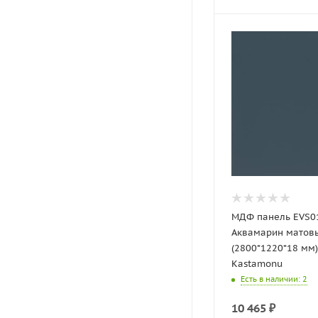
МДФ панель EVS0
Аквамарин матов
(2800*1220*18 мм)
Kastamonu
Есть в наличии
: 2
10 465
₽