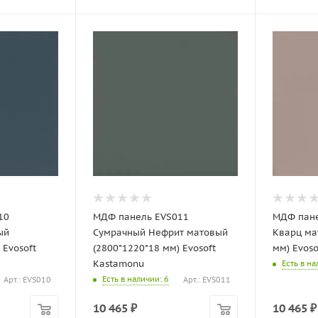
10
МДФ панель EVS011
МДФ пане
ый
Сумрачный Нефрит матовый
Кварц ма
 Evosoft
(2800*1220*18 мм) Evosoft
мм) Evos
Kastamonu
Есть в н
Есть в наличии
: 6
Арт.: EVS010
Арт.: EVS011
10 465
₽
10 465
₽