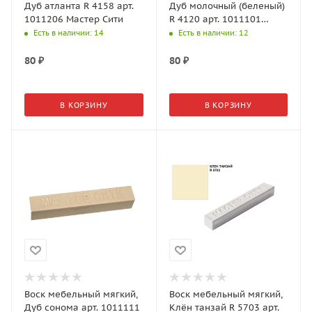
Дуб атланта R 4158 арт.
Дуб молочный (беленый)
1011206 Мастер Сити
R 4120 арт. 1011101
Мастер Сити
Есть в наличии
: 14
Есть в наличии
: 12
80
₽
80
₽
В КОРЗИНУ
В КОРЗИНУ
Воск мебельный мягкий,
Воск мебельный мягкий,
Дуб сонома арт. 1011111
Клён танзай R 5703 арт.