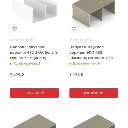
Направл. двухпол.
Направл. двухпол.
верхняя 492 ЭКО, Белый
верхняя ЭКО 492,
глянец 5,4м (Aristo)
Шампань матовая 1,8м
AE0492.VP540.WHGPC.CJ
(Aristo)
Есть в наличии
: 8
Есть в наличии
: 6
AE0492.VP540.CHMAN.CJ
3 479
₽
1 158
₽
В КОРЗИНУ
В КОРЗИНУ