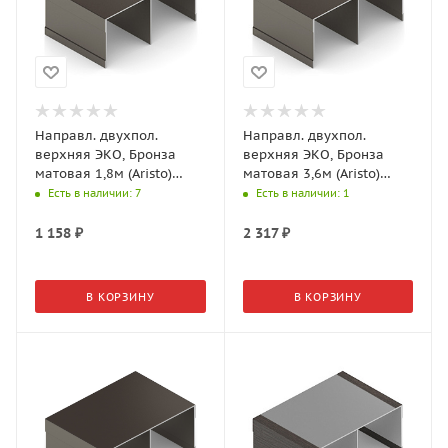
Направл. двухпол.
Направл. двухпол.
верхняя ЭКО, Бронза
верхняя ЭКО, Бронза
матовая 1,8м (Aristo)
матовая 3,6м (Aristo)
AE0457.BP540.BZMAN.CJ
AE0457.BP540.BZMAN.CJ
Есть в наличии
: 7
Есть в наличии
: 1
3,6м (Aristo)
1 158
₽
2 317
₽
В КОРЗИНУ
В КОРЗИНУ