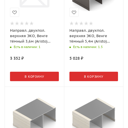
Направл. двухпол.
Направл. двухпол.
верхняя ЭКО, Венге
верхняя ЭКО, Венге
тёмный 3,6м (Aristo)
тёмный 5,4м (Aristo)
AE0492.BP540.WDRPV.RA
AE0492.АP540.WDRPV.RA
Есть в наличии
: 1
Есть в наличии
: 1.5
3 352
₽
5 028
₽
В КОРЗИНУ
В КОРЗИНУ