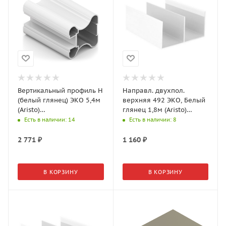
Вертикальный профиль Н
Направл. двухпол.
(белый глянец) ЭКО 5,4м
верхняя 492 ЭКО, Белый
(Aristo)
глянец 1,8м (Aristo)
AE0503.VP540.WHGPC.CJ
AE0492.VP540.WHGPC.CJ
Есть в наличии
: 14
Есть в наличии
: 8
2 771
₽
1 160
₽
В КОРЗИНУ
В КОРЗИНУ