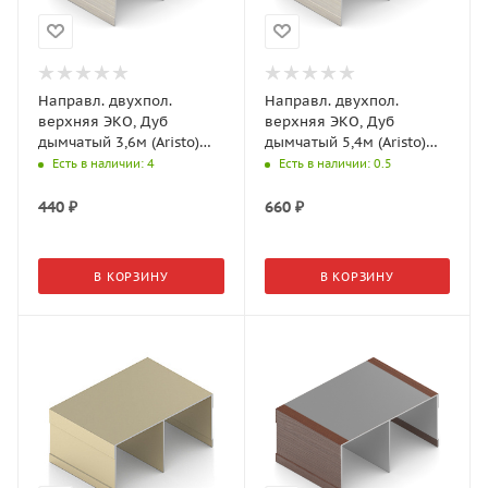
Направл. двухпол.
Направл. двухпол.
верхняя ЭКО, Дуб
верхняя ЭКО, Дуб
дымчатый 3,6м (Aristo)
дымчатый 5,4м (Aristo)
AE0457.BP540.OSTPV.RA
AE0492.AP540.OSTPV.RA
Есть в наличии
: 4
Есть в наличии
: 0.5
440
₽
660
₽
В КОРЗИНУ
В КОРЗИНУ