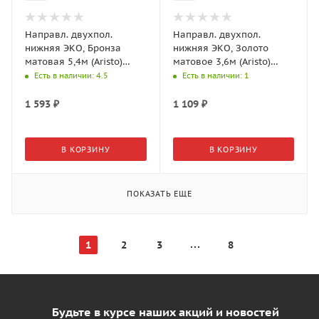
Направл. двухпол.
Направл. двухпол.
нижняя ЭКО, Бронза
нижняя ЭКО, Золото
матовая 5,4м (Aristo)
матовое 3,6м (Aristo)
AE0488.VP540.BZMAN.CJ
AE0456.AP540.GLMAN.CJ
Есть в наличии
: 4.5
Есть в наличии
: 1
1 593
₽
1 109
₽
В КОРЗИНУ
В КОРЗИНУ
ПОКАЗАТЬ ЕЩЕ
1
2
3
8
Будьте в курсе наших акций и новостей