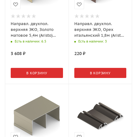
Направл. двухпол.
Направл. двухпол.
верхняя ЭКО, Золото
верхняя ЭКО, Орех
матовое 5,4м (Aristo)
итальянский 1,8м (Aristo)
AE0492.VP540.GLMAN.CJ
AE0492.AP540.WITPV.RA
Есть в наличии
: 6.5
Есть в наличии
: 3
3 608
₽
220
₽
В КОРЗИНУ
В КОРЗИНУ