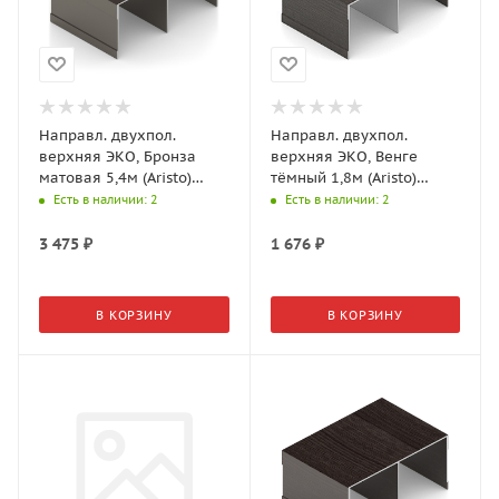
Направл. двухпол.
Направл. двухпол.
верхняя ЭКО, Бронза
верхняя ЭКО, Венге
матовая 5,4м (Aristo)
тёмный 1,8м (Aristo)
AE0492.VP540.BZMAN.CJ
AE0492.BP540.WDRPV.RA
Есть в наличии
: 2
Есть в наличии
: 2
3 475
₽
1 676
₽
В КОРЗИНУ
В КОРЗИНУ