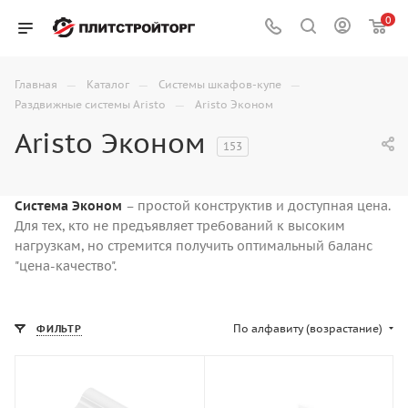
0
—
—
—
Главная
Каталог
Системы шкафов-купе
—
Раздвижные системы Aristo
Aristo Эконом
Aristo Эконом
153
Система Эконом
– простой конструктив и доступная цена.
Для тех, кто не предъявляет требований к высоким
нагрузкам, но стремится получить оптимальный баланс
"цена-качество".
По алфавиту (возрастание)
ФИЛЬТР