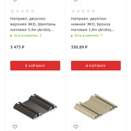
Направл. двухпол.
Направл. двухпол.
верхняя ЭКО, Шампань
нижняя ЭКО, Бронза
матовая 5,4м (Aristo)
матовая 1,8м (Aristo)
AE0457.BP540.CHMAN.CJ
AE0456.AP540.BZMAN.CJ
Есть в наличии
: 2
Есть в наличии
: 7
3 475
₽
530.89
₽
В КОРЗИНУ
В КОРЗИНУ