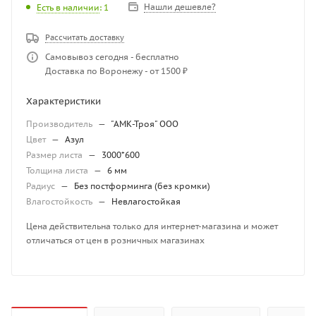
Нашли дешевле?
Есть в наличии
: 1
Рассчитать доставку
Самовывоз сегодня - бесплатно
Доставка по Воронежу - от 1500 ₽
Характеристики
Производитель
—
"АМК-Троя" ООО
Цвет
—
Азул
Размер листа
—
3000*600
Толщина листа
—
6 мм
Радиус
—
Без постформинга (без кромки)
Влагостойкость
—
Невлагостойкая
Цена действительна только для интернет-магазина и может
отличаться от цен в розничных магазинах