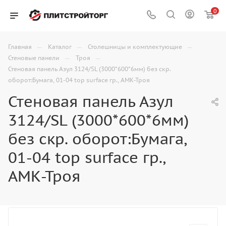
0
—
—
—
Главная
Каталог
Столешницы и комплектующие
—
—
Стеновые панели
Троя
Стеновая панель Азул 3124/SL (3000*600*6мм) без скр.
оборот:Бумага, 01-04 top surface гр., АМК-Троя
Стеновая панель Азул
3124/SL (3000*600*6мм)
без скр. оборот:Бумага,
01-04 top surface гр.,
АМК-Троя