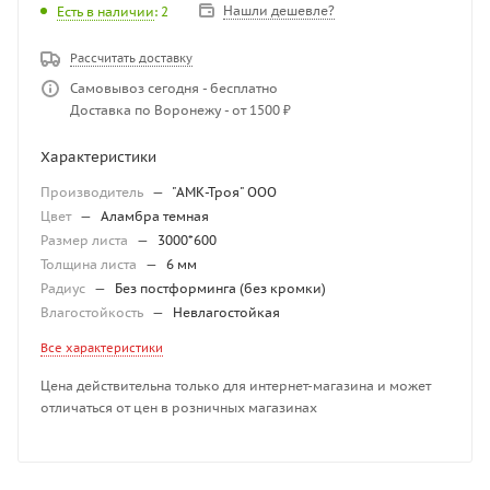
Нашли дешевле?
Есть в наличии
: 2
Рассчитать доставку
Самовывоз сегодня - бесплатно
Доставка по Воронежу - от 1500 ₽
Характеристики
Производитель
—
"АМК-Троя" ООО
Цвет
—
Аламбра темная
Размер листа
—
3000*600
Толщина листа
—
6 мм
Радиус
—
Без постформинга (без кромки)
Влагостойкость
—
Невлагостойкая
Все характеристики
Цена действительна только для интернет-магазина и может
отличаться от цен в розничных магазинах