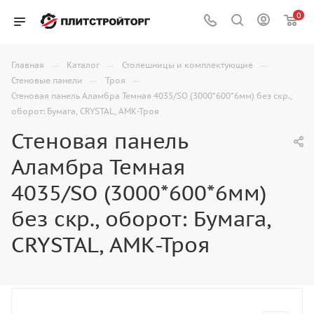
0
—
—
—
Главная
Каталог
Столешницы и комплектующие
—
—
Стеновые панели
Троя
Стеновая панель Аламбра Темная 4035/SO (3000*600*6мм) без скр.,
оборот: Бумага, CRYSTAL, АМК-Троя
Стеновая панель
Аламбра Темная
4035/SO (3000*600*6мм)
без скр., оборот: Бумага,
CRYSTAL, АМК-Троя