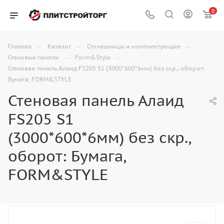
0
—
—
—
Главная
Каталог
Столешницы и комплектующие
—
—
Стеновые панели
Form&Style
Стеновая панель Алаид FS205 S1 (3000*600*6мм) без скр., оборот:
Бумага, FORM&STYLE
Стеновая панель Алаид
FS205 S1
(3000*600*6мм) без скр.,
оборот: Бумага,
FORM&STYLE