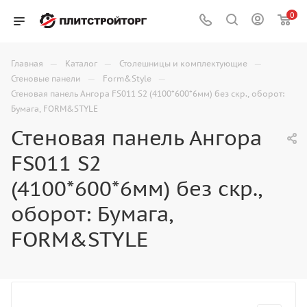
0
—
—
—
Главная
Каталог
Столешницы и комплектующие
—
—
Стеновые панели
Form&Style
Стеновая панель Ангора FS011 S2 (4100*600*6мм) без скр., оборот:
Бумага, FORM&STYLE
Стеновая панель Ангора
FS011 S2
(4100*600*6мм) без скр.,
оборот: Бумага,
FORM&STYLE