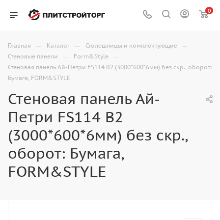
0
—
—
—
Главная
Каталог
Столешницы и комплектующие
—
—
Стеновые панели
Form&Style
Стеновая панель Ай-Петри FS114 B2 (3000*600*6мм) без скр., оборот:
Бумага, FORM&STYLE
Стеновая панель Ай-
Петри FS114 B2
(3000*600*6мм) без скр.,
оборот: Бумага,
FORM&STYLE