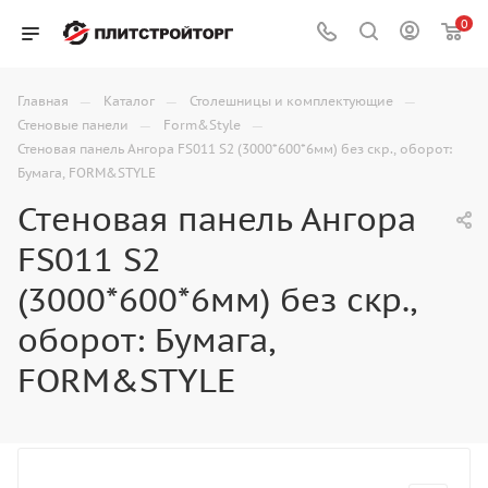
0
—
—
—
Главная
Каталог
Столешницы и комплектующие
—
—
Стеновые панели
Form&Style
Стеновая панель Ангора FS011 S2 (3000*600*6мм) без скр., оборот:
Бумага, FORM&STYLE
Стеновая панель Ангора
FS011 S2
(3000*600*6мм) без скр.,
оборот: Бумага,
FORM&STYLE