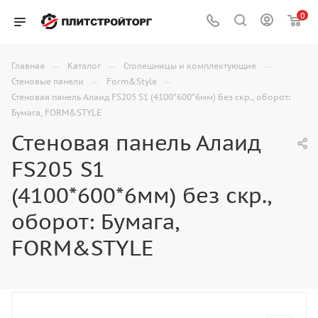
0
—
—
—
Главная
Каталог
Столешницы и комплектующие
—
—
Стеновые панели
Form&Style
Стеновая панель Алаид FS205 S1 (4100*600*6мм) без скр., оборот:
Бумага, FORM&STYLE
Стеновая панель Алаид
FS205 S1
(4100*600*6мм) без скр.,
оборот: Бумага,
FORM&STYLE