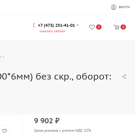
ВОЙТИ
+7 (473) 251-41-01
0
0
ЗАКАЗАТЬ ЗВОНОК
—
e
0*6мм) без скр., оборот:
9 902
₽
Цена указана с учетом НДС 22%