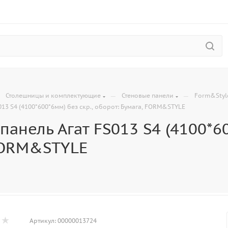
—
—
—
Столешницы и комплектующие
Стеновые панели
Form&Styl
013 S4 (4100*600*6мм) без скр., оборот: Бумага, FORM&STYLE
панель Агат FS013 S4 (4100*60
FORM&STYLE
Артикул:
00000013724