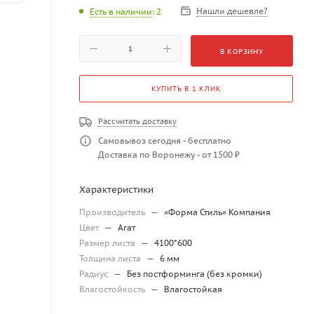
Нашли дешевле?
Есть в наличии
: 2
В КОРЗИНУ
КУПИТЬ В 1 КЛИК
Рассчитать доставку
Самовывоз сегодня - бесплатно
Доставка по Воронежу - от 1500 ₽
Характеристики
Производитель
—
«Форма Стиль» Компания
Цвет
—
Агат
Размер листа
—
4100*600
Толщина листа
—
6 мм
Радиус
—
Без постформинга (без кромки)
Влагостойкость
—
Влагостойкая