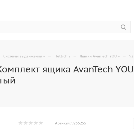
—
—
—
—
Системы выдвижения
Hettich
Ящики AvanTech YOU
92
омплект ящика AvanTech YOU,
тый
Артикул:
9255255