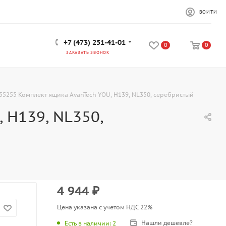
ВОЙТИ
+7 (473) 251-41-01
0
0
ЗАКАЗАТЬ ЗВОНОК
55255 Комплект ящика AvanTech YOU, Н139, NL350, серебристый
 Н139, NL350,
4 944
₽
Цена указана с учетом НДС 22%
Нашли дешевле?
Есть в наличии
: 2