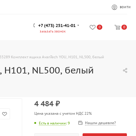
ВОЙТИ
+7 (473) 251-41-01
0
0
ЗАКАЗАТЬ ЗВОНОК
55289 Комплект ящика AvanTech YOU, Н101, NL500, белый
 Н101, NL500, белый
4 484
₽
Цена указана с учетом НДС 22%
Нашли дешевле?
Есть в наличии
: 9