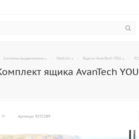
—
—
—
—
Системы выдвижения
Hettich
Ящики AvanTech YOU
92
Комплект ящика AvanTech YOU,
Артикул:
9255289