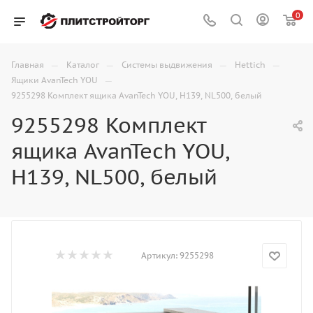
0
—
—
—
—
Главная
Каталог
Системы выдвижения
Hettich
—
Ящики AvanTech YOU
9255298 Комплект ящика AvanTech YOU, Н139, NL500, белый
9255298 Комплект
ящика AvanTech YOU,
Н139, NL500, белый
Артикул:
9255298